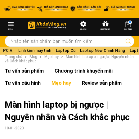
0
MENU
BUILD PC
KHUYẾN MÃI
GIỎ HÀNG
PC AI
Linh kiện máy tính
Laptop Cũ
Laptop New Chính Hãng
Lapt
Trang chủ
Blog
Mẹo hay
Màn hình laptop bị ngược | Nguyên nhân
và Cách khắc phục
Tư vấn sản phẩm
Chương trình khuyến mãi
Tư vấn cấu hình
Mẹo hay
Review sản phẩm
Màn hình laptop bị ngược |
Nguyên nhân và Cách khắc phục
10-01-2023