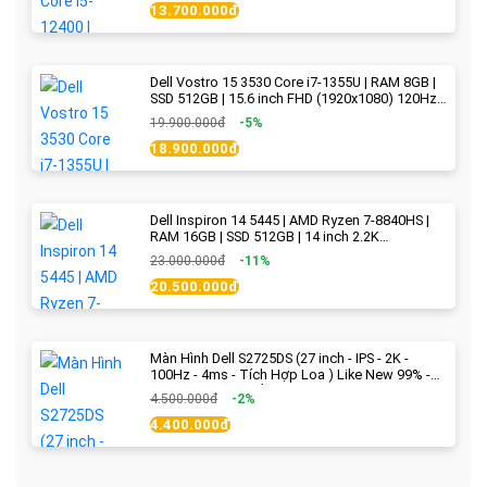
13.700.000đ
Dell Vostro 15 3530 Core i7-1355U | RAM 8GB |
SSD 512GB | 15.6 inch FHD (1920x1080) 120Hz
WVA | Black | New Fullbox
19.900.000đ
-5%
18.900.000đ
Dell Inspiron 14 5445 | AMD Ryzen 7-8840HS |
RAM 16GB | SSD 512GB | 14 inch 2.2K
(2240x1400) IPS 300nits | Ice Blue - New Fullbox
23.000.000đ
-11%
20.500.000đ
Màn Hình Dell S2725DS (27 inch - IPS - 2K -
100Hz - 4ms - Tích Hợp Loa ) Like New 99% -
BH Chính Hãng hết 2027
4.500.000đ
-2%
4.400.000đ