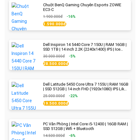
Chuột BenQ Gaming Chuyên Esports ZOWIE
EC3-C
1.900.000đ
-16%
1.590.000đ
Dell Inspiron 14 5440 Core 7 150U | RAM 16GB |
SSD 1TB | 14 inch 2.2K (2240x1400) IPS | Ice
Blue - New Fullbox
30.000.000đ
-5%
28.500.000đ
Dell Latitude 5450 Core Ultra 7 155U | RAM 16GB
| SSD 512GB | 14 inch FHD (1920x1080) IPS Like
new
25.000.000đ
-22%
19.500.000đ
PC Văn Phòng | Intel Core i5-12400 | 16GB RAM |
SSD 512GB | Wifi + Bluetooth
14.500.000đ
-6%