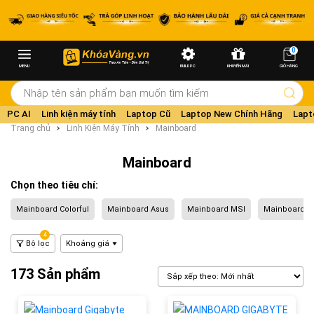
0
MENU
BUILD PC
KHUYẾN MÃI
GIỎ HÀNG
PC AI
Linh kiện máy tính
Laptop Cũ
Laptop New Chính Hãng
Lapt
Trang chủ
Linh Kiện Máy Tính
Mainboard
Mainboard
Chọn theo tiêu chí:
Mainboard Colorful
Mainboard Asus
Mainboard MSI
Mainboard A
4
Bộ lọc
Khoảng giá
173 Sản phẩm