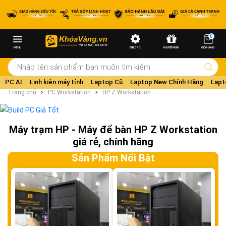
0
MENU
BUILD PC
KHUYẾN MÃI
GIỎ HÀNG
PC AI
Linh kiện máy tính
Laptop Cũ
Laptop New Chính Hãng
Lapt
Trang chủ
PC Workstation
HP Z Workstation
Máy trạm HP - Máy để bàn HP Z Workstation
giá rẻ, chính hãng
Sản Phẩm Nổi Bật