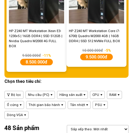
HP Z240 MT Workstation Xeon E3-
HP Z240 MT Workstation Core i7-
1230v5 | 16GB DDR4 | SSD 512GB |
6700| Quadro M2000 4GB | 16GB
Nvidia Quadro M2000 4G FULL
DDR4 | SSD 512 NVMe FULL BOX
BOX
10.000.000đ
-5%
9.500.000đ
-11%
9.500.000đ
8.500.000đ
Chọn theo tiêu chí:
Bộ lọc
Nhu cầu (PC)
Hãng sản xuất
CPU
RAM
Ổ cứng
Thời gian bảo hành
Tản nhiệt
PSU
Dòng VGA
48 Sản phẩm