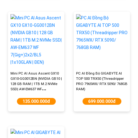
Mini PC AI Asus Ascent GX10
PC AI Đồng Bộ GIGABYTE AI
GX10-GG0012BN (NVIDIA GB10 |
TOP 500 TRX50 (Threadripper
128 GB RAM | 1TB M.2 NVMe
PRO 7965WX/ RTX 5090/ 768GB
SSD| AW-EM637 WF
RAM)
7(Gig+)2x2/BL5 |1x10GLAN |
ĐEN)
135.000.000đ
699.000.000đ