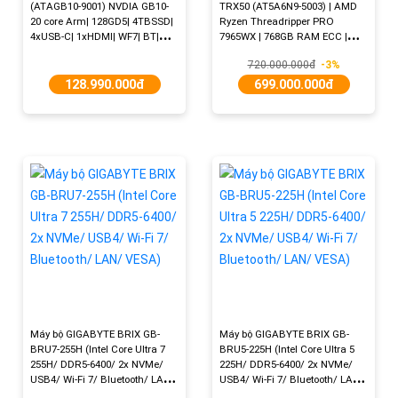
(ATAGB10-9001) NVDIA GB10-
TRX50 (AT5A6N9-5003) | AMD
20 core Arm| 128GD5| 4TBSSD|
Ryzen Threadripper PRO
4xUSB-C| 1xHDMI| WF7| BT|
7965WX | 768GB RAM ECC |
NVIDIA-OS| 3Y| ĐEN
2TB SSD+1TB SSD | RTX 5090 |
720.000.000đ
-3%
Win11 Pro | Bảo hành 03 năm
128.990.000đ
699.000.000đ
Máy bộ GIGABYTE BRIX GB-
Máy bộ GIGABYTE BRIX GB-
BRU7-255H (Intel Core Ultra 7
BRU5-225H (Intel Core Ultra 5
255H/ DDR5-6400/ 2x NVMe/
225H/ DDR5-6400/ 2x NVMe/
USB4/ Wi-Fi 7/ Bluetooth/ LAN/
USB4/ Wi-Fi 7/ Bluetooth/ LAN/
VESA)
VESA)