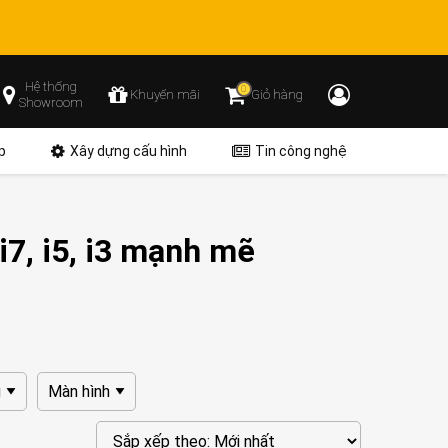
Hệ thống
0
Khuyến mãi
Giỏ hàng
Showroom
p
Xây dựng cấu hình
Tin công nghệ
i7, i5, i3 mạnh mẽ
g
Màn hình