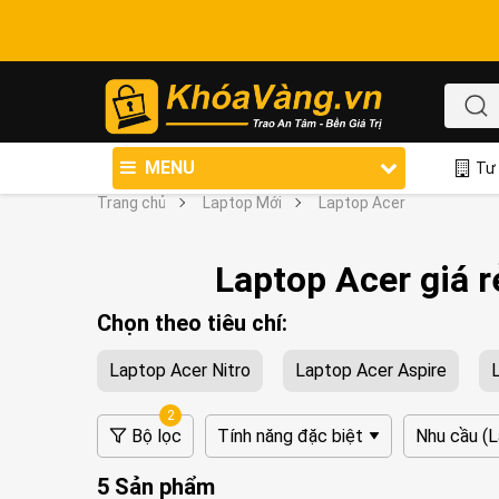
MENU
Tư 
Trang chủ
Laptop Mới
Laptop Acer
Laptop Acer giá r
Chọn theo tiêu chí:
Laptop Acer Nitro
Laptop Acer Aspire
2
Bộ lọc
Tính năng đặc biệt
Nhu cầu (
5 Sản phẩm