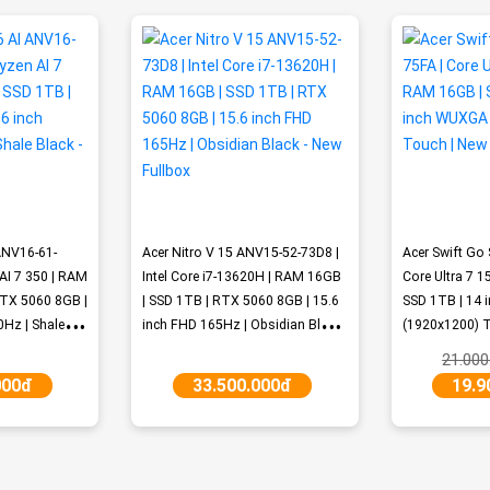
 ANV16-61-
Acer Nitro V 15 ANV15-52-73D8 |
Acer Swift Go
AI 7 350 | RAM
Intel Core i7-13620H | RAM 16GB
Core Ultra 7 
RTX 5060 8GB |
| SSD 1TB | RTX 5060 8GB | 15.6
SSD 1TB | 14
Hz | Shale
inch FHD 165Hz | Obsidian Black
(1920x1200) T
x
- New Fullbox
21.000
000đ
33.500.000đ
19.9