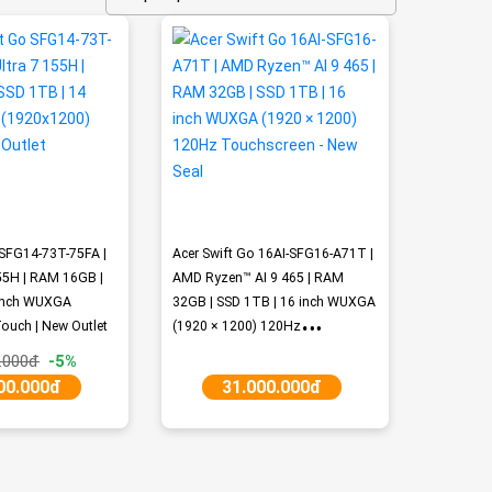
 SFG14-73T-75FA |
Acer Swift Go 16AI-SFG16-A71T |
155H | RAM 16GB |
AMD Ryzen™ AI 9 465 | RAM
 inch WUXGA
32GB | SSD 1TB | 16 inch WUXGA
ouch | New Outlet
(1920 × 1200) 120Hz
Touchscreen - New Seal
.000đ
-5%
00.000đ
31.000.000đ