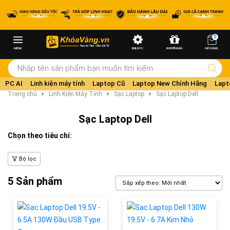
0
MENU
BUILD PC
KHUYẾN MÃI
GIỎ HÀNG
PC AI
Linh kiện máy tính
Laptop Cũ
Laptop New Chính Hãng
Lapt
Trang chủ
Linh Kiện Máy Tính
Sạc Laptop
Sạc Laptop Dell
Sạc Laptop Dell
Chọn theo tiêu chí:
Bộ lọc
5 Sản phẩm