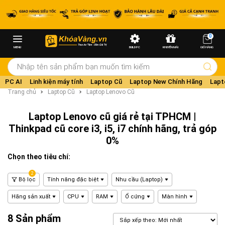
0
MENU
BUILD PC
KHUYẾN MÃI
GIỎ HÀNG
PC AI
Linh kiện máy tính
Laptop Cũ
Laptop New Chính Hãng
Lapt
Trang chủ
Laptop Cũ
Laptop Lenovo Cũ
Laptop Lenovo cũ giá rẻ tại TPHCM |
Thinkpad cũ core i3, i5, i7 chính hãng, trả góp
0%
Chọn theo tiêu chí:
2
Bộ lọc
Tính năng đặc biệt
Nhu cầu (Laptop)
Hãng sản xuất
CPU
RAM
Ổ cứng
Màn hình
8 Sản phẩm