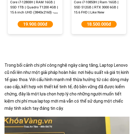
Core i7-12800H | RAM 16GB |
Core i7-10850H | Ram 16GB |
SSD 1TB | Quadro T1200 4GB |
SSD 512GB | RTX 3000 6GB |
15.6 inch UHD (3840x2160) -
15.6 FHD | Like New
Like New
19.900.000đ
18.500.000đ
Trong bối cảnh chi phí công nghệ ngày càng tăng, Laptop Lenovo
cũ nổi lên như một giải pháp hoàn hảo: nơi hiệu suất và giá trị kinh
tế giao thoa. Với cấu hình mạnh mẽ thừa hưởng từ các dòng máy
cao cấp, kết hợp với thiết kế tinh tế, độ bền vững đã được kiểm
chứng, đây là một lựa chọn hợp lý cho những người muốn tiết
kiệm chi phí mua laptop mới mà vẫn có thể sử dụng một chiếc
máy tính xách tay đáng tin cậy.