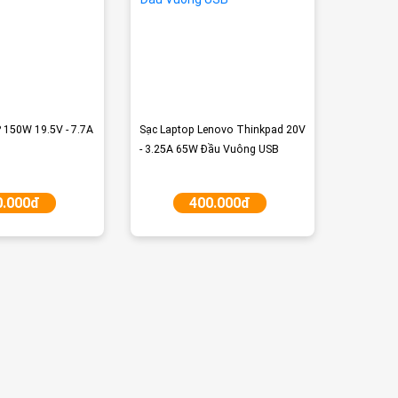
P 150W 19.5V - 7.7A
Sạc Laptop Lenovo Thinkpad 20V
̉
- 3.25A 65W Đầu Vuông USB
0.000đ
400.000đ