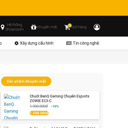
Hệ thống
0
Khuyến mãi
Giỏ hàng
Showroom
p
Xây dựng cấu hình
Tin công nghệ
Sản phẩm khuyến mãi
Chuột BenQ Gaming Chuyên Esports
ZOWIE EC3-C
1.900.000đ
-16%
1.590.000đ