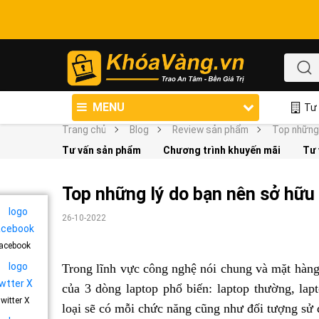
MENU
Tư 
Trang chủ
Blog
Review sản phẩm
Top những 
Tư vấn sản phẩm
Chương trình khuyến mãi
Tư 
Top những lý do bạn nên sở hữu
26-10-2022
acebook
Trong lĩnh vực công nghệ nói chung và mặt hàng 
của 3 dòng laptop phổ biến: laptop thường, lap
witter X
loại sẽ có mỗi chức năng cũng như đối tượng sử 