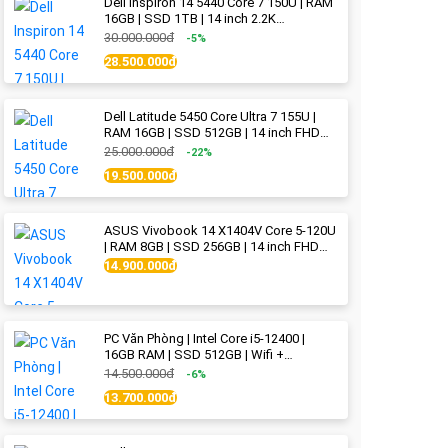
Dell Inspiron 14 5440 Core 7 150U | RAM
16GB | SSD 1TB | 14 inch 2.2K
(2240x1400) IPS | Ice Blue - New Fullbox
30.000.000đ
-5%
28.500.000đ
Dell Latitude 5450 Core Ultra 7 155U |
RAM 16GB | SSD 512GB | 14 inch FHD
(1920x1080) IPS Like new
25.000.000đ
-22%
19.500.000đ
ASUS Vivobook 14 X1404V Core 5-120U
| RAM 8GB | SSD 256GB | 14 inch FHD
(1920x1080) | Quiet Blue - New Fullbox
14.900.000đ
PC Văn Phòng | Intel Core i5-12400 |
16GB RAM | SSD 512GB | Wifi +
Bluetooth
14.500.000đ
-6%
13.700.000đ