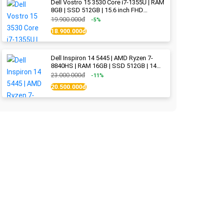
Dell Vostro 15 3530 Core i7-1355U | RAM
8GB | SSD 512GB | 15.6 inch FHD
(1920x1080) 120Hz WVA | Black | New
19.900.000đ
-5%
Fullbox
18.900.000đ
Dell Inspiron 14 5445 | AMD Ryzen 7-
8840HS | RAM 16GB | SSD 512GB | 14
inch 2.2K (2240x1400) IPS 300nits | Ice
23.000.000đ
-11%
Blue - New Fullbox
20.500.000đ