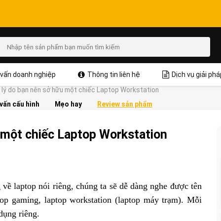
vấn doanh nghiệp
Thông tin liên hệ
Dịch vụ giải phá
lý do bạn nên sở hữu một chiếc Laptop Workstation
vấn cấu hình
Mẹo hay
Review sản phẩm
 một chiếc Laptop Workstation
về laptop nói riêng, chúng ta sẽ dễ dàng nghe được tên
top gaming, laptop workstation (laptop máy trạm). Mỗi
dụng riêng.