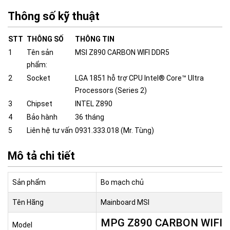
Thông số kỹ thuật
STT
THÔNG SỐ
THÔNG TIN
1
Tên sản
MSI Z890 CARBON WIFI DDR5
phẩm:
2
Socket
LGA 1851 hỗ trợ CPU Intel® Core™ Ultra
Processors (Series 2)
3
Chipset
INTEL Z890
4
Bảo hành
36 tháng
5
Liên hệ tư vấn
0931.333.018 (Mr. Tùng)
Mô tả chi tiết
Sản phẩm
Bo mạch chủ
Tên Hãng
Mainboard MSI
MPG Z890 CARBON WIFI
Model