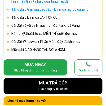
hình máy tính + nhiều quà tặng hấp dẫn
Tặng Balo Gaming cao cấp - khi mua laptop gaming
Tặng Balo khi mua LAPTOP CŨ
Cài đặt và vệ sinh máy trọn đời tại Khoá Vàng
Hỗ trợ kỹ thuật từ xa MIỄN PHÍ suốt đời máy
Cài đặt Windows + Phần Mềm đầy đủ khi mua
Miễn phí GIAO HÀNG TẬN NƠI ở HCM
MUA NGAY
Giao hàng tận nơi nhanh chóng
Gọi lại cho tôi
MUA TRẢ GÓP
Qua công ty tài chính
Liên hệ mua hàng - tư vấn