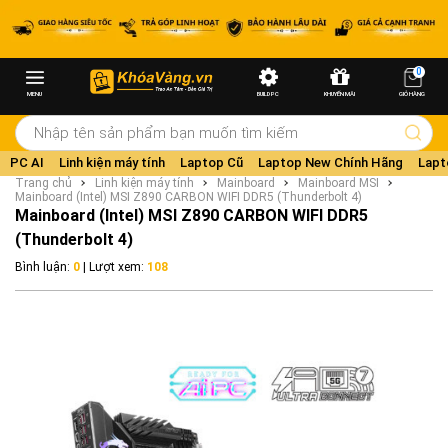
0
MENU
BUILD PC
KHUYẾN MÃI
GIỎ HÀNG
PC AI
Linh kiện máy tính
Laptop Cũ
Laptop New Chính Hãng
Lapt
Trang chủ
Linh kiện máy tính
Mainboard
Mainboard MSI
Mainboard (Intel) MSI Z890 CARBON WIFI DDR5 (Thunderbolt 4)
Mainboard (Intel) MSI Z890 CARBON WIFI DDR5
(Thunderbolt 4)
Bình luận:
0
| Lượt xem:
108