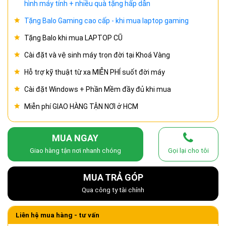
hình máy tính + nhiều quà tặng hấp dẫn
Tặng Balo Gaming cao cấp - khi mua laptop gaming
Tặng Balo khi mua LAPTOP CŨ
Cài đặt và vệ sinh máy trọn đời tại Khoá Vàng
Hỗ trợ kỹ thuật từ xa MIỄN PHÍ suốt đời máy
Cài đặt Windows + Phần Mềm đầy đủ khi mua
Miễn phí GIAO HÀNG TẬN NƠI ở HCM
MUA NGAY
Giao hàng tận nơi nhanh chóng
Gọi lại cho tôi
MUA TRẢ GÓP
Qua công ty tài chính
Liên hệ mua hàng - tư vấn