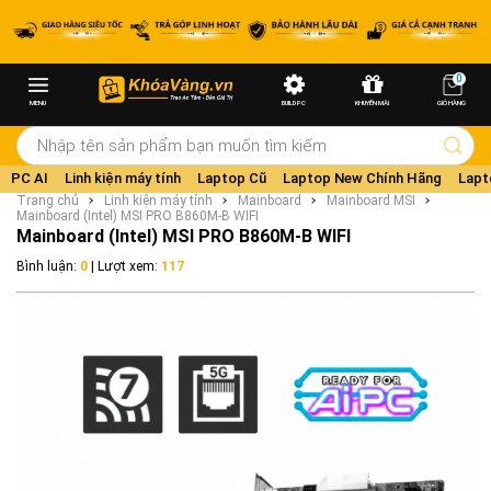
0
MENU
BUILD PC
KHUYẾN MÃI
GIỎ HÀNG
PC AI
Linh kiện máy tính
Laptop Cũ
Laptop New Chính Hãng
Lapt
Trang chủ
Linh kiện máy tính
Mainboard
Mainboard MSI
Mainboard (Intel) MSI PRO B860M-B WIFI
Mainboard (Intel) MSI PRO B860M-B WIFI
Bình luận:
0
| Lượt xem:
117