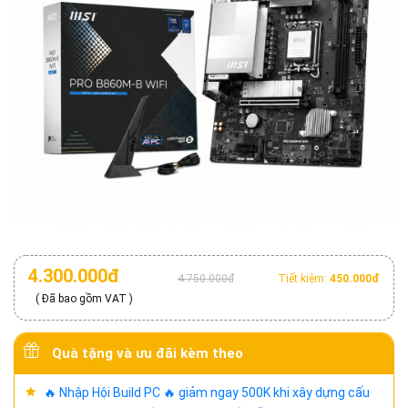
4.300.000đ
4.750.000đ
Tiết kiệm:
450.000đ
( Đã bao gồm VAT )
Quà tặng và ưu đãi kèm theo
🔥 Nhập Hội Build PC 🔥 giảm ngay 500K khi xây dựng cấu