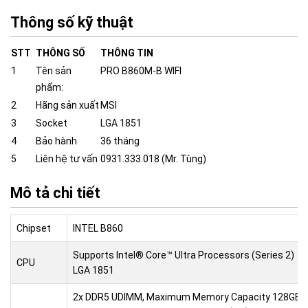
Thông số kỹ thuật
STT
THÔNG SỐ
THÔNG TIN
1
Tên sản
PRO B860M-B WIFI
phẩm:
2
Hãng sản xuất
MSI
3
Socket
LGA 1851
4
Bảo hành
36 tháng
5
Liên hệ tư vấn
0931.333.018 (Mr. Tùng)
Mô tả chi tiết
Chipset
INTEL B860
Supports Intel® Core™ Ultra Processors (Series 2)
CPU
LGA 1851
2x DDR5 UDIMM, Maximum Memory Capacity 128GB