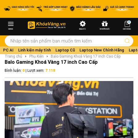
0
MENU
BUILD PC
KHUYẾN MÃI
GIỎ HÀNG
PC AI
Linh kiện máy tính
Laptop Cũ
Laptop New Chính Hãng
Lapt
Trang chủ
Phụ Kiện
Balo Gaming Khoá Vàng 17 inch Cao Cấp
Balo Gaming Khoá Vàng 17 inch Cao Cấp
Bình luận:
0
| Lượt xem:
7.118