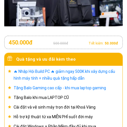
450.000đ
500.000đ
Tiết kiệm:
50.000đ
Quà tặng và ưu đãi kèm theo
🔥 Nhập Hội Build PC 🔥 giảm ngay 500K khi xây dựng cấu
hình máy tính + nhiều quà tặng hấp dẫn
Tặng Balo Gaming cao cấp - khi mua laptop gaming
Tặng Balo khi mua LAPTOP CŨ
Cài đặt và vệ sinh máy trọn đời tại Khoá Vàng
Hỗ trợ kỹ thuật từ xa MIỄN PHÍ suốt đời máy
Cài đặt Windows + Phần Mềm đầy đủ khi mua