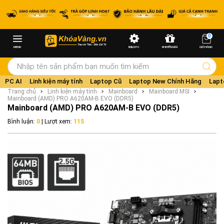
0
MENU
BUILD PC
KHUYẾN MÃI
GIỎ HÀNG
PC AI
Linh kiện máy tính
Laptop Cũ
Laptop New Chính Hãng
Lapt
Trang chủ
Linh kiện máy tính
Mainboard
Mainboard MSI
Mainboard (AMD) PRO A620AM-B EVO (DDR5)
Mainboard (AMD) PRO A620AM-B EVO (DDR5)
Bình luận:
0
| Lượt xem:
115