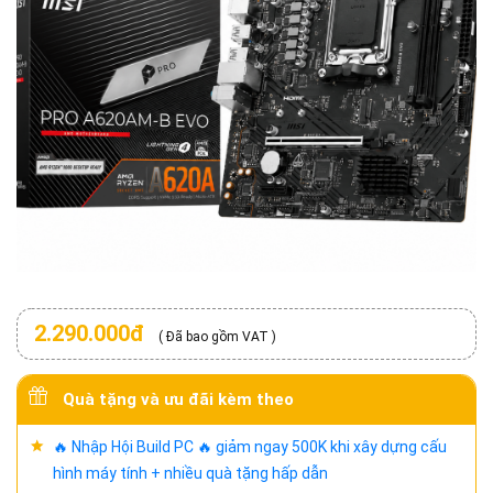
2.290.000đ
( Đã bao gồm VAT )
Quà tặng và ưu đãi kèm theo
🔥 Nhập Hội Build PC 🔥 giảm ngay 500K khi xây dựng cấu
hình máy tính + nhiều quà tặng hấp dẫn