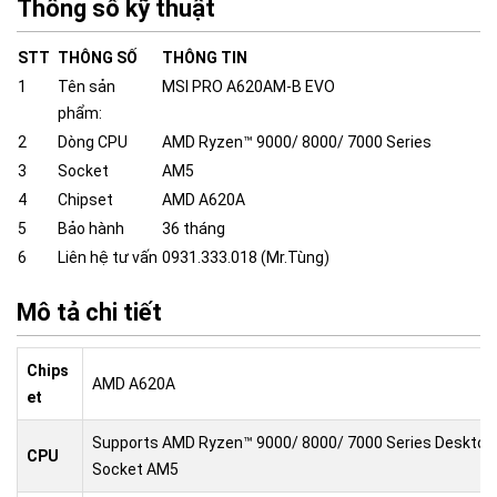
Thông số kỹ thuật
STT
THÔNG SỐ
THÔNG TIN
1
Tên sản
MSI PRO A620AM-B EVO
phẩm:
2
Dòng CPU
AMD Ryzen™ 9000/ 8000/ 7000 Series
3
Socket
AM5
4
Chipset
AMD A620A
5
Bảo hành
36 tháng
6
Liên hệ tư vấn
0931.333.018 (Mr.Tùng)
Mô tả chi tiết
Chips
AMD A620A
et
Supports AMD Ryzen™ 9000/ 8000/ 7000 Series Desktop
CPU
Socket AM5