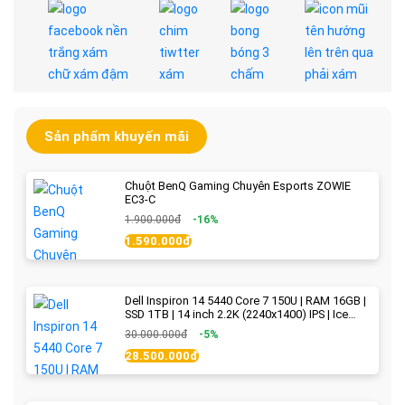
Sản phẩm khuyến mãi
Chuột BenQ Gaming Chuyên Esports ZOWIE
EC3-C
1.900.000đ
-16%
1.590.000đ
Dell Inspiron 14 5440 Core 7 150U | RAM 16GB |
SSD 1TB | 14 inch 2.2K (2240x1400) IPS | Ice
Blue - New Fullbox
30.000.000đ
-5%
28.500.000đ