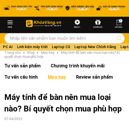
0
MENU
BUILD PC
KHUYẾN MÃI
GIỎ HÀNG
PC AI
Linh kiện máy tính
Laptop Cũ
Laptop New Chính Hãng
Lapt
Trang chủ
Blog
Mẹo hay
Máy tính để bàn nên mua loại nào? Bí
quyết chọn mua phù hợp
Tư vấn sản phẩm
Chương trình khuyến mãi
Tư vấn cấu hình
Mẹo hay
Review sản phẩm
Máy tính để bàn nên mua loại
nào? Bí quyết chọn mua phù hợp
07-04-2023