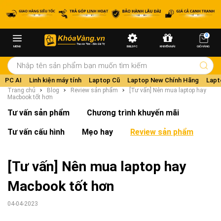
0
MENU
BUILD PC
KHUYẾN MÃI
GIỎ HÀNG
PC AI
Linh kiện máy tính
Laptop Cũ
Laptop New Chính Hãng
Lapt
Trang chủ
Blog
Review sản phẩm
[Tư vấn] Nên mua laptop hay
Macbook tốt hơn
Tư vấn sản phẩm
Chương trình khuyến mãi
Tư vấn cấu hình
Mẹo hay
Review sản phẩm
[Tư vấn] Nên mua laptop hay
Macbook tốt hơn
04-04-2023