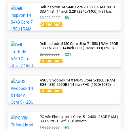
Dell Inspiron 14 5440 Core 7 150U | RAM 16GB |
SSD 1TB | 14 inch 2.2K (2240x1400) IPS | Ice
Blue - New Fullbox
30.000.000đ
-5%
28.500.000đ
Dell Latitude 5450 Core Ultra 7 155U | RAM 16GB
| SSD 512GB | 14 inch FHD (1920x1080) IPS Like
new
25.000.000đ
-22%
19.500.000đ
ASUS Vivobook 14 X1404V Core 5-120U | RAM
8GB | SSD 256GB | 14 inch FHD (1920x1080) |
Quiet Blue - New Fullbox
14.900.000đ
PC Văn Phòng | Intel Core i5-12400 | 16GB RAM |
SSD 512GB | Wifi + Bluetooth
14.500.000đ
-6%