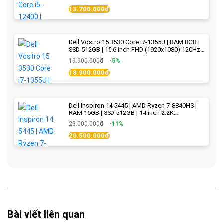
13.700.000đ
Dell Vostro 15 3530 Core i7-1355U | RAM 8GB |
SSD 512GB | 15.6 inch FHD (1920x1080) 120Hz
WVA | Black | New Fullbox
19.900.000đ
-5%
18.900.000đ
Dell Inspiron 14 5445 | AMD Ryzen 7-8840HS |
RAM 16GB | SSD 512GB | 14 inch 2.2K
(2240x1400) IPS 300nits | Ice Blue - New Fullbox
23.000.000đ
-11%
20.500.000đ
Bài viết liên quan