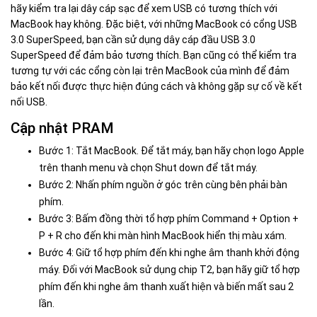
hãy kiểm tra lại dây cáp sạc để xem USB có tương thích với
MacBook hay không. Đặc biệt, với những MacBook có cổng USB
3.0 SuperSpeed, bạn cần sử dụng dây cáp đầu USB 3.0
SuperSpeed để đảm bảo tương thích. Bạn cũng có thể kiểm tra
tương tự với các cổng còn lại trên MacBook của mình để đảm
bảo kết nối được thực hiện đúng cách và không gặp sự cố về kết
nối USB.
Cập nhật PRAM
Bước 1: Tắt MacBook. Để tắt máy, bạn hãy chọn logo Apple
trên thanh menu và chọn Shut down để tắt máy.
Bước 2: Nhấn phím nguồn ở góc trên cùng bên phải bàn
phím.
Bước 3: Bấm đồng thời tổ hợp phím Command + Option +
P + R cho đến khi màn hình MacBook hiển thị màu xám.
Bước 4: Giữ tổ hợp phím đến khi nghe âm thanh khởi động
máy. Đối với MacBook sử dụng chip T2, bạn hãy giữ tổ hợp
phím đến khi nghe âm thanh xuất hiện và biến mất sau 2
lần.