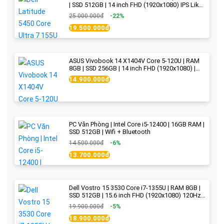
| SSD 512GB | 14 inch FHD (1920x1080) IPS Like
new
25.000.000đ
-22%
19.500.000đ
ASUS Vivobook 14 X1404V Core 5-120U | RAM
8GB | SSD 256GB | 14 inch FHD (1920x1080) |
Quiet Blue - New Fullbox
14.900.000đ
PC Văn Phòng | Intel Core i5-12400 | 16GB RAM |
SSD 512GB | Wifi + Bluetooth
14.500.000đ
-6%
13.700.000đ
Dell Vostro 15 3530 Core i7-1355U | RAM 8GB |
SSD 512GB | 15.6 inch FHD (1920x1080) 120Hz
WVA | Black | New Fullbox
19.900.000đ
-5%
18.900.000đ