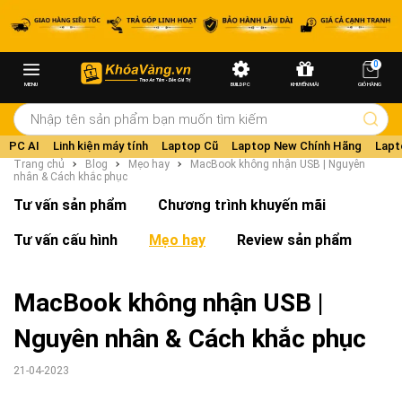
0
MENU
BUILD PC
KHUYẾN MÃI
GIỎ HÀNG
PC AI
Linh kiện máy tính
Laptop Cũ
Laptop New Chính Hãng
Lapt
Trang chủ
Blog
Mẹo hay
MacBook không nhận USB | Nguyên
nhân & Cách khắc phục
Tư vấn sản phẩm
Chương trình khuyến mãi
Tư vấn cấu hình
Mẹo hay
Review sản phẩm
MacBook không nhận USB |
Nguyên nhân & Cách khắc phục
21-04-2023