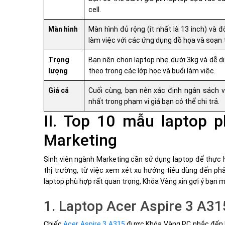
cell.
Màn hình
Màn hình đủ rộng (ít nhất là 13 inch) và độ
làm việc với các ứng dụng đồ họa và soạn 
Trọng
Bạn nên chọn laptop nhẹ dưới 3kg và dễ d
lượng
theo trong các lớp học và buổi làm việc.
Giá cả
Cuối cùng, bạn nên xác định ngân sách v
nhất trong phạm vi giá bạn có thể chi trả.
II. Top 10 mẫu laptop 
Marketing
Sinh viên ngành Marketing cần sử dụng laptop để thực h
thị trường, từ việc xem xét xu hướng tiêu dùng đến p
laptop phù hợp rất quan trọng, Khóa Vàng xin gợi ý bạn
1. Laptop Acer Aspire 3 A3
Chiếc
Acer Aspire 3 A315
được Khóa Vàng PC nhắc đến là 