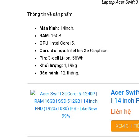
Laptop Acer Swift 
Thông tin về sản phẩm:
Màn hình:
14inch.
RAM:
16GB
CPU:
Intel Core i5.
Card đồ họa:
Intel Iris Xe Graphics
Pin:
3-cell Li-ion, 56Wh
Khối lượng:
1,19kg.
Bảo hành:
12 tháng.
Acer Swif
| 14 inch
Liên hệ
XEM CHI TI