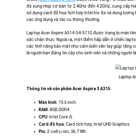
độ xung nhịp cơ bản từ 2.4GHz đến 4.2GHz, cung cấp hi
sử dụng card đồ họa tích hợp Intel Iris Xe và dung lượng
các ứng dụng và tác vụ thông thường.
Laptop Acer Aspire A514-54-511G được trang bị màn hình 
sắc chân thực. Ngoài ra, một điểm hấp dẫn ở chiếc lapt
các tính năng bảo mật như cảm biến vân tay giúp tăng c
là người bạn đáng tin cậy cho sinh viên và những người l
Laptop A
Thông tin về sản phẩm Acer Aspire 3 A315:
Màn hình:
15.6 inch.
RAM:
8GB DDR4
CPU:
Intel Core i5.
Card đồ họa:
Card tích hợp, Intel UHD Graphics.
Pin:
2-cell Li-ion, 36.7 Wh
.