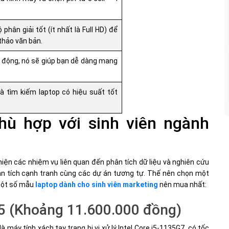
 phân giải tốt (ít nhất là Full HD) để
thảo văn bản.
i động, nó sẽ giúp bạn dễ dàng mang
à tìm kiếm laptop có hiệu suất tốt
phù hợp với sinh viên ngành
iện các nhiệm vụ liên quan đến phân tích dữ liệu và nghiên cứu
hân tích cạnh tranh cùng các dự án tương tự. Thế nên chọn một
 một số mẫu
laptop dành cho sinh viên marketing
nên mua nhất:
15 (Khoảng 11.600.000 đồng)
máy tính xách tay trang bị vi xử lý Intel Core i5-1135G7, có tốc