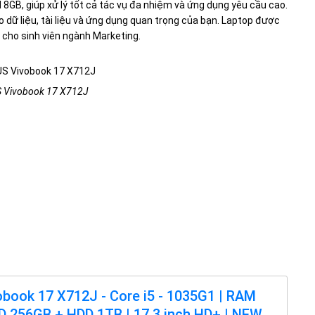
 8GB, giúp xử lý tốt cả tác vụ đa nhiệm và ứng dụng yêu cầu cao.
dữ liệu, tài liệu và ứng dụng quan trọng của bạn. Laptop được
 cho sinh viên ngành Marketing.
 Vivobook 17 X712J
book 17 X712J - Core i5 - 1035G1 | RAM
D 256GB + HDD 1TB | 17.3 inch HD+ | NEW