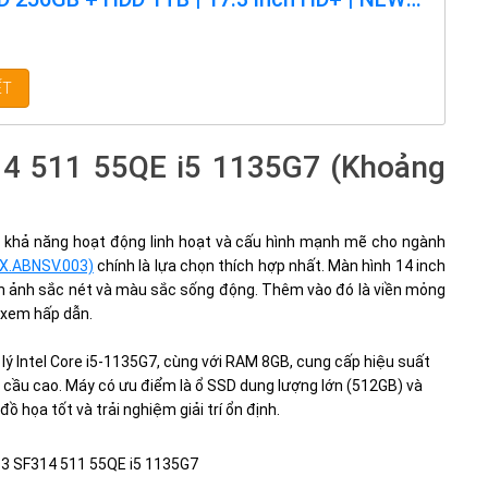
LLBOX
ẾT
314 511 55QE i5 1135G7 (Khoảng
tế, khả năng hoạt động linh hoạt và cấu hình mạnh mẽ cho ngành
NX.ABNSV.003)
chính là lựa chọn thích hợp nhất. Màn hình 14 inch
hình ảnh sắc nét và màu sắc sống động. Thêm vào đó là viền mỏng
m xem hấp dẫn.
lý Intel Core i5-1135G7, cùng với RAM 8GB, cung cấp hiệu suất
 cầu cao. Máy có ưu điểm là ổ SSD dung lượng lớn (512GB) và
đồ họa tốt và trải nghiệm giải trí ổn định.