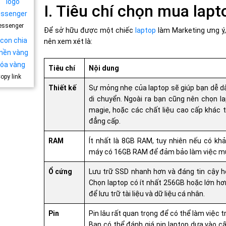
I. Tiêu chí chọn mua lap
essenger
Để sở hữu được một chiếc
laptop
làm Marketing ưng ý, 
nên xem xét là:
Tiêu chí
Nội dung
opy link
Thiết kế
Sự mỏng nhẹ của laptop sẽ giúp bạn dễ dà
di chuyển. Ngoài ra bạn cũng nên chọn lap
magie, hoặc các chất liệu cao cấp khác 
đẳng cấp.
RAM
Ít nhất là 8GB RAM, tuy nhiên nếu có kh
máy có 16GB RAM để đảm bảo làm việc mư
Ổ cứng
Lưu trữ SSD nhanh hơn và đáng tin cậy h
Chọn laptop có ít nhất 256GB hoặc lớn h
để lưu trữ tài liệu và dữ liệu cá nhân.
Pin
Pin lâu rất quan trọng để có thể làm việc 
Bạn có thể đánh giá pin laptop dựa vào cấ