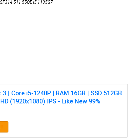
3 SF314 511 55QE i5 1135G7
t 3 | Core i5-1240P | RAM 16GB | SSD 512GB
 FHD (1920x1080) IPS - Like New 99%
ẾT