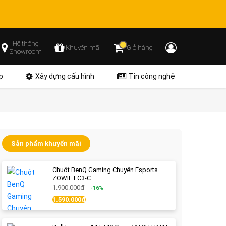
Hệ thống
0
Khuyến mãi
Giỏ hàng
Showroom
p
Xây dựng cấu hình
Tin công nghệ
Sản phẩm khuyến mãi
Chuột BenQ Gaming Chuyên Esports
ZOWIE EC3-C
1.900.000đ
-16%
1.590.000đ