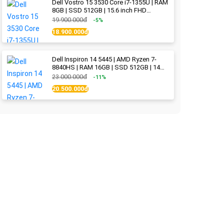
Dell Vostro 15 3530 Core i7-1355U | RAM
8GB | SSD 512GB | 15.6 inch FHD
(1920x1080) 120Hz WVA | Black | New
19.900.000đ
-5%
Fullbox
18.900.000đ
Dell Inspiron 14 5445 | AMD Ryzen 7-
8840HS | RAM 16GB | SSD 512GB | 14
inch 2.2K (2240x1400) IPS 300nits | Ice
23.000.000đ
-11%
Blue - New Fullbox
20.500.000đ