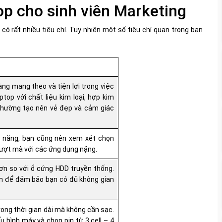
top cho sinh viên Marketing
có rất nhiều tiêu chí. Tuy nhiên một số tiêu chí quan trọng bạn
ng mang theo và tiện lợi trong việc
top với chất liệu kim loại, hợp kim
thường tạo nên vẻ đẹp và cảm giác
ả năng, bạn cũng nên xem xét chọn
ợt mà với các ứng dụng nặng.
ơn so với ổ cứng HDD truyền thống.
ơn để đảm bảo bạn có đủ không gian
trong thời gian dài mà không cần sạc.
u hình máy và chọn pin từ 3 cell – 4