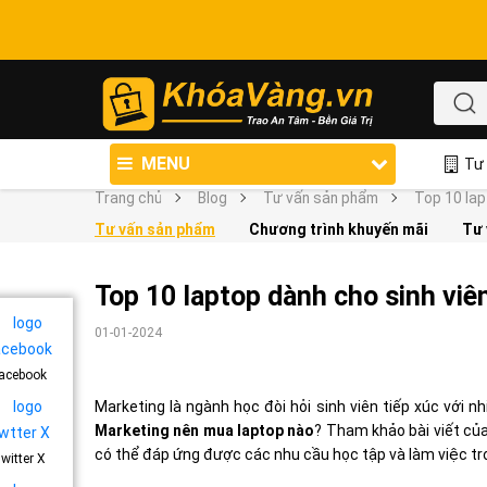
MENU
Tư 
Trang chủ
Blog
Tư vấn sản phẩm
Top 10 lap
Tư vấn sản phẩm
Chương trình khuyến mãi
Tư 
Top 10 laptop dành cho sinh viê
01-01-2024
acebook
Marketing là ngành học đòi hỏi sinh viên tiếp xúc với nh
Marketing nên mua laptop nào
? Tham khảo bài viết củ
có thể đáp ứng được các nhu cầu học tập và làm việc tro
witter X