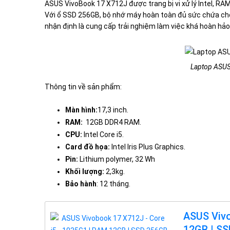
ASUS VivoBook 17 X712J được trang bị vi xử lý Intel, RAM
Với ổ SSD 256GB, bộ nhớ máy hoàn toàn đủ sức chứa cho 
nhận định là cung cấp trải nghiệm làm việc khá hoàn hảo
Laptop ASUS
Thông tin về sản phẩm:
Màn hình:
17,3 inch.
RAM:
12GB DDR4 RAM.
CPU:
Intel Core i5.
Card đồ họa:
Intel Iris Plus Graphics.
Pin:
Lithium polymer, 32 Wh
Khối lượng:
2,3kg.
Bảo hành
: 12 tháng.
ASUS Vivo
12GB | SS