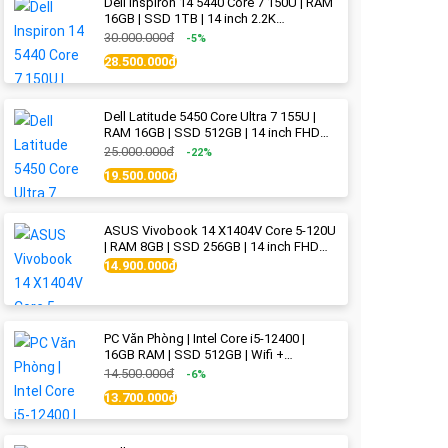
Dell Inspiron 14 5440 Core 7 150U | RAM
16GB | SSD 1TB | 14 inch 2.2K
(2240x1400) IPS | Ice Blue - New Fullbox
30.000.000đ
-5%
28.500.000đ
Dell Latitude 5450 Core Ultra 7 155U |
RAM 16GB | SSD 512GB | 14 inch FHD
(1920x1080) IPS Like new
25.000.000đ
-22%
19.500.000đ
ASUS Vivobook 14 X1404V Core 5-120U
| RAM 8GB | SSD 256GB | 14 inch FHD
(1920x1080) | Quiet Blue - New Fullbox
14.900.000đ
PC Văn Phòng | Intel Core i5-12400 |
16GB RAM | SSD 512GB | Wifi +
Bluetooth
14.500.000đ
-6%
13.700.000đ