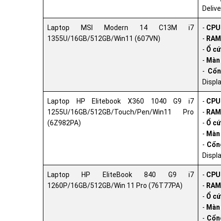
Deliv
Laptop MSI Modern 14 C13M i7
-
CPU
1355U/16GB/512GB/Win11 (607VN)
-
RAM
-
Ổ cứ
-
Màn 
-
Cổn
Displa
Laptop HP Elitebook X360 1040 G9 i7
-
CPU
1255U/16GB/512GB/Touch/Pen/Win11 Pro
-
RAM
(6Z982PA)
-
Ổ cứ
-
Màn 
-
Cổng
Displ
Laptop HP EliteBook 840 G9 i7
-
CPU
1260P/16GB/512GB/Win 11 Pro (76T77PA)
-
RAM
-
Ổ cứ
-
Màn 
-
Cổng