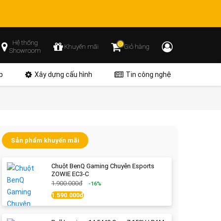
Hệ thống
0
Khuyến mãi
Giỏ hàng
Showroom
p
Xây dựng cấu hình
Tin công nghệ
Sản phẩm khuyến mãi
Chuột BenQ Gaming Chuyên Esports
ZOWIE EC3-C
1.900.000đ
-16%
1.590.000đ