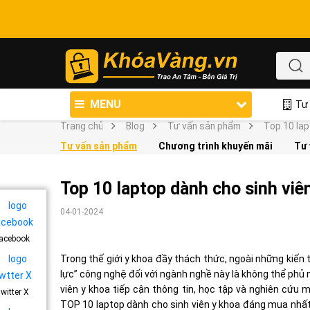
MENU
Tư 
Trang chủ
Blog
Tư vấn sản phẩm
Top 10 lap
Tư vấn sản phẩm
Chương trình khuyến mãi
Tư 
Top 10 laptop dành cho sinh viê
04-01-2024
acebook
Trong thế giới y khoa đầy thách thức, ngoài những kiến
lực” công nghệ đối với ngành nghề này là không thể phủ 
viên y khoa tiếp cận thông tin, học tập và nghiên cứu
witter X
TOP 10 laptop dành cho sinh viên y khoa đáng mua nhấ