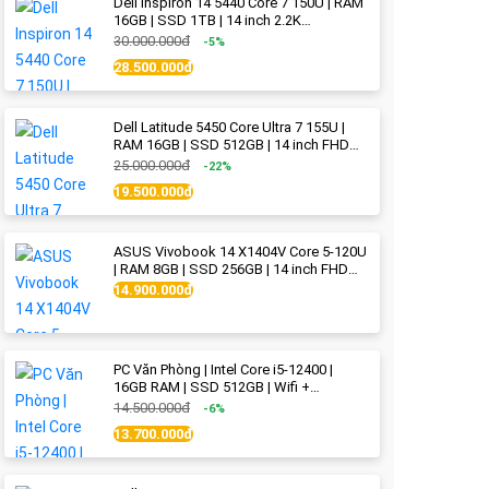
Dell Inspiron 14 5440 Core 7 150U | RAM
16GB | SSD 1TB | 14 inch 2.2K
(2240x1400) IPS | Ice Blue - New Fullbox
30.000.000đ
-5%
28.500.000đ
Dell Latitude 5450 Core Ultra 7 155U |
RAM 16GB | SSD 512GB | 14 inch FHD
(1920x1080) IPS Like new
25.000.000đ
-22%
19.500.000đ
ASUS Vivobook 14 X1404V Core 5-120U
| RAM 8GB | SSD 256GB | 14 inch FHD
(1920x1080) | Quiet Blue - New Fullbox
14.900.000đ
PC Văn Phòng | Intel Core i5-12400 |
16GB RAM | SSD 512GB | Wifi +
Bluetooth
14.500.000đ
-6%
13.700.000đ