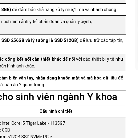
à 8GB)
để đảm bảo khả năng xử lý mượt mà và nhanh chóng.
 tích hình ảnh y tế, chẩn đoán và quản lý bệnh,...
u SSD 256GB và lý tưởng là SSD 512GB
) để lưu trữ các tập tin,
c cổng kết nối cần thiết khác
để nối với các thiết bị y tế như
án hình ảnh khác.
cảm biến vân tay, nhận dạng khuôn mặt và mã hóa dữ liệu
để
à luận án Y quan trọng.
cho sinh viên ngành Y khoa
Cấu hình chi tiết
:
Intel Core i5 Tiger Lake - 1135G7
:
8GB
ng:
512GB SSD NVMe PCIe