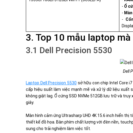
-
Ổ cứ
-
Màn 
-
Cổn
Displa
3. Top 10 mẫu laptop mà
3.1 Dell Precision 5530
Dell 
Laptop Dell Precision 5530
sở hữu con chip Intel Core i7
cấp hiệu suất làm việc mạnh mẽ và xử lý dữ liệu xuất
không giật lag. Ổ cứng SSD NVMe 512GB lưu trữ và truy 
giây.
Màn hình cảm ứng Ultrasharp UHD 4K 15.6 inch hiển thị
thiết kế đồ họa. Bàn phím chất lượng với đèn nền, touchp
sung cho trải nghiệm làm việc tốt.