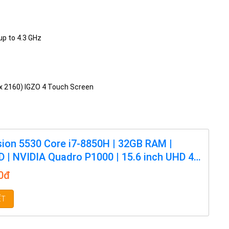
up to 4.3 GHz
 x 2160) IGZO 4 Touch Screen
ision 5530 Core i7-8850H | 32GB RAM |
 | NVIDIA Quadro P1000 | 15.6 inch UHD 4K
een
00đ
ẾT