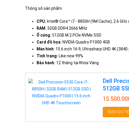
Thông số sản phẩm:
CPU:
Intel® Core™ i7 - 8850H (9M Cache), 2.6 GHz 
RAM:
32GB DDR4 2666 MHz
Ổ cứng:
512GB M.2 PCIe NVMe SSD
Card đồ họa:
NVIDIA Quadro P1000 4GB
Màn hình:
15.6 inch 16:9, Ultrasharp UHD 4K (3840
Tình trạng:
Like new 99%
Bảo hành:
12 tháng tại Khóa Vàng
Dell Prec
512GB SSD
Touchscr
15.500.0
XEM CHI TI