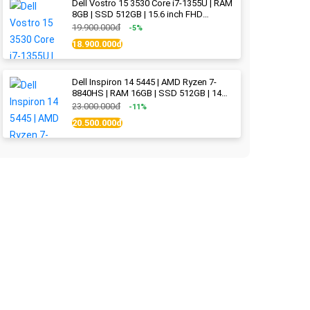
Dell Vostro 15 3530 Core i7-1355U | RAM
8GB | SSD 512GB | 15.6 inch FHD
(1920x1080) 120Hz WVA | Black | New
19.900.000đ
-5%
Fullbox
18.900.000đ
Dell Inspiron 14 5445 | AMD Ryzen 7-
8840HS | RAM 16GB | SSD 512GB | 14
inch 2.2K (2240x1400) IPS 300nits | Ice
23.000.000đ
-11%
Blue - New Fullbox
20.500.000đ