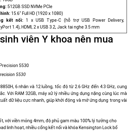
ng:
512GB SSD NVMe PCIe
hình:
15.6" Full HD (1920 x 1080)
g kết nối:
1 x USB Type-C (hỗ trợ USB Power Delivery,
yPort 1.4), HDMI, 2 x USB 3.2, Jack tai nghe 3.5 mm
 sinh viên Y khoa nên mua
Precision 5530
 8850H, 6 nhân và 12 luồng, tốc độ từ 2.6 GHz đến 4.3 GHz, cung
 sắc. Với RAM 32GB, máy xử lý nhiều ứng dụng nặng cùng lúc mà
xuất dữ liệu cực nhanh, giúp khởi động và mở ứng dụng trong vài
 tốt, với viền mỏng 4mm, độ phủ gam màu 100% lý tưởng cho
ad linh hoạt, nhiều cổng kết nối và khóa Kensington Lock bổ