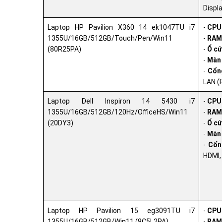
Displ
Laptop HP Pavilion X360 14 ek1047TU i7
-
CPU
1355U/16GB/512GB/Touch/Pen/Win11
-
RAM
(80R25PA)
-
Ổ cứ
-
Màn 
-
Cổng
LAN (
Laptop Dell Inspiron 14 5430 i7
-
CPU
1355U/16GB/512GB/120Hz/OfficeHS/Win11
-
RAM
(20DY3)
-
Ổ cứ
-
Màn 
-
Cổn
HDMI,
Laptop HP Pavilion 15 eg3091TU i7
-
CPU
1355U/16GB/512GB/Win11 (8C5L2PA)
-
RAM