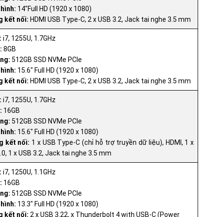
hình:
14"Full HD (1920 x 1080)
 kết nối:
HDMI USB Type-C, 2 x USB 3.2, Jack tai nghe 3.5 mm
:
i7, 1255U, 1.7GHz
:
8GB
ng:
512GB SSD NVMe PCIe
hình:
15.6" Full HD (1920 x 1080)
 kết nối:
HDMI USB Type-C, 2 x USB 3.2, Jack tai nghe 3.5 mm
:
i7, 1255U, 1.7GHz
:
16GB
ng:
512GB SSD NVMe PCIe
hình:
15.6" Full HD (1920 x 1080)
 kết nối:
1 x USB Type-C (chỉ hỗ trợ truyền dữ liệu), HDMI, 1 x
.0, 1 x USB 3.2, Jack tai nghe 3.5 mm
:
i7, 1250U, 1.1GHz
:
16GB
ng:
512GB SSD NVMe PCIe
hình:
13.3" Full HD (1920 x 1080)
 kết nối:
2 x USB 3.22, x Thunderbolt 4 with USB-C (Power