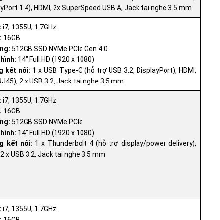
ayPort 1.4), HDMI, 2x SuperSpeed USB A, Jack tai nghe 3.5 mm
:
i7, 1355U, 1.7GHz
:
16GB
ng:
512GB SSD NVMe PCIe Gen 4.0
hình:
14" Full HD (1920 x 1080)
 kết nối:
1 x USB Type-C (hỗ trợ USB 3.2, DisplayPort), HDMI,
RJ45), 2 x USB 3.2, Jack tai nghe 3.5 mm
:
i7, 1355U, 1.7GHz
:
16GB
ng:
512GB SSD NVMe PCIe
hình:
14" Full HD (1920 x 1080)
g kết nối:
1 x Thunderbolt 4 (hỗ trợ display/power delivery),
 2 x USB 3.2, Jack tai nghe 3.5 mm
:
i7, 1355U, 1.7GHz
:
16GB