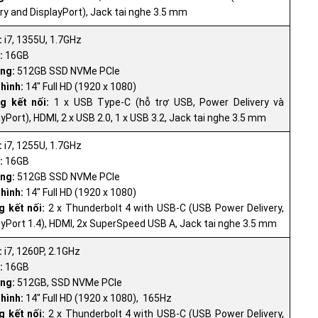
ery and DisplayPort), Jack tai nghe 3.5 mm
:
i7, 1355U, 1.7GHz
:
16GB
ng:
512GB SSD NVMe PCIe
hình:
14" Full HD (1920 x 1080)
g kết nối:
1 x USB Type-C (hỗ trợ USB, Power Delivery và
yPort), HDMI, 2 x USB 2.0, 1 x USB 3.2, Jack tai nghe 3.5 mm
:
i7, 1255U, 1.7GHz
:
16GB
ng:
512GB SSD NVMe PCIe
hình:
14" Full HD (1920 x 1080)
 kết nối:
2 x Thunderbolt 4 with USB-C (USB Power Delivery,
ayPort 1.4), HDMI, 2x SuperSpeed USB A, Jack tai nghe 3.5 mm
:
i7, 1260P, 2.1GHz
:
16GB
ng:
512GB, SSD NVMe PCIe
hình:
14" Full HD (1920 x 1080), 165Hz
 kết nối:
2 x Thunderbolt 4 with USB-C (USB Power Delivery,