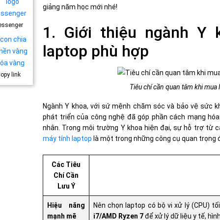
giảng năm học mới nhé!
essenger
1. Giới thiệu ngành Y 
laptop phù hợp
opy link
Tiêu chí cần quan tâm khi mua 
Ngành Y khoa, với sứ mệnh chăm sóc và bảo vệ sức khỏ
phát triển của công nghệ đã góp phần cách mạng hóa l
nhân. Trong môi trường Y khoa hiện đại, sự hỗ trợ từ cá
máy tính laptop
là một trong những công cụ quan trọng 
Các Tiêu
Chí Cần
Lưu Ý
Hiệu năng
Nên chọn laptop có bộ vi xử lý (CPU) tối
mạnh mẽ
i7/AMD Ryzen 7
để xử lý dữ liệu y tế, hì