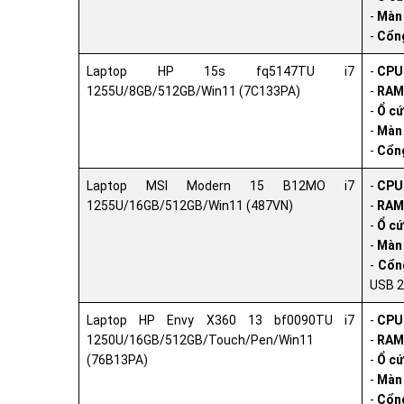
-
Màn 
-
Cổng
Laptop HP 15s fq5147TU i7
-
CPU
1255U/8GB/512GB/Win11 (7C133PA)
-
RAM
-
Ổ cứ
-
Màn 
-
Cổng
Laptop MSI Modern 15 B12MO i7
-
CPU
1255U/16GB/512GB/Win11 (487VN)
-
RAM
-
Ổ cứ
-
Màn 
-
Cổng
USB 2
Laptop HP Envy X360 13 bf0090TU i7
-
CPU
1250U/16GB/512GB/Touch/Pen/Win11
-
RAM
(76B13PA)
-
Ổ cứ
-
Màn 
-
Cổng