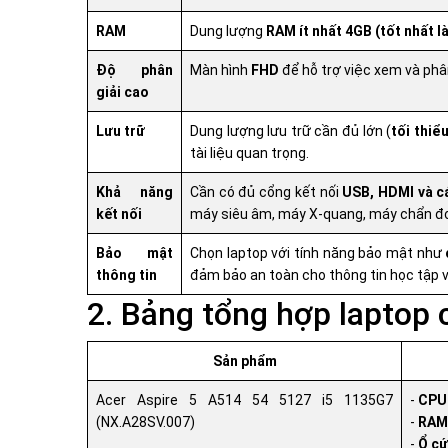
RAM
Dung lượng
RAM ít nhất 4GB (tốt nhất l
Độ phân
Màn hình
FHD
để hỗ trợ việc xem và phân
giải cao
Lưu trữ
Dung lượng lưu trữ cần đủ lớn (
tối thiể
tài liệu quan trọng.
Khả năng
Cần có đủ cổng kết nối
USB, HDMI và cá
kết nối
máy siêu âm, máy X-quang, máy chẩn đo
Bảo mật
Chọn laptop với tính năng bảo mật như
thông tin
đảm bảo an toàn cho thông tin học tập v
2. Bảng tổng hợp laptop 
Sản phẩm
Acer Aspire 5 A514 54 5127 i5 1135G7
-
CPU
(NX.A28SV.007)
-
RAM
-
Ổ cứ