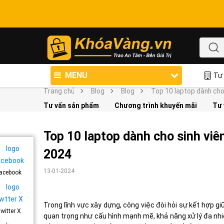
MENU
Tư 
Trang chủ
Blog
Blog
Top 10 laptop dành cho
Tư vấn sản phẩm
Chương trình khuyến mãi
Tư 
Top 10 laptop dành cho sinh vi
2024
13-01-2024
acebook
Trong lĩnh vực xây dựng, công việc đòi hỏi sự kết hợp g
witter X
quan trọng như cấu hình mạnh mẽ, khả năng xử lý đa nhi