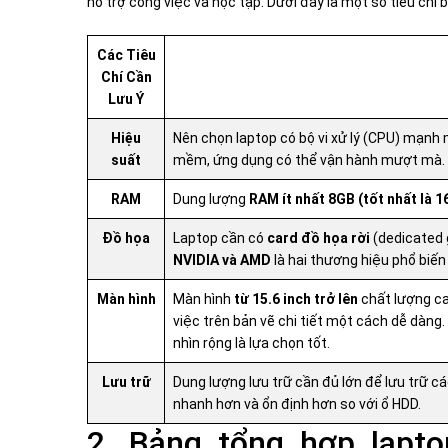
hỗ trợ công việc và học tập. Dưới đây là một số tiêu chí
Các Tiêu
Chí Cần
Lưu Ý
Hiệu
Nên chọn laptop có bộ vi xử lý (CPU) mạn
suất
mềm, ứng dụng có thể vận hành mượt mà.
RAM
Dung lượng
RAM ít nhất 8GB (tốt nhất là 
Đồ họa
Laptop cần có
card đồ họa rời
(dedicated 
NVIDIA và AMD
là hai thương hiệu phổ biến 
Màn hình
Màn hình
từ 15.6 inch trở lên
chất lượng ca
việc trên bản vẽ chi tiết một cách dễ dàng
nhìn rộng là lựa chọn tốt.
Lưu trữ
Dung lượng lưu trữ cần đủ lớn để lưu trữ c
nhanh hơn và ổn định hơn so với ổ HDD.
2. Bảng tổng hợp lapto