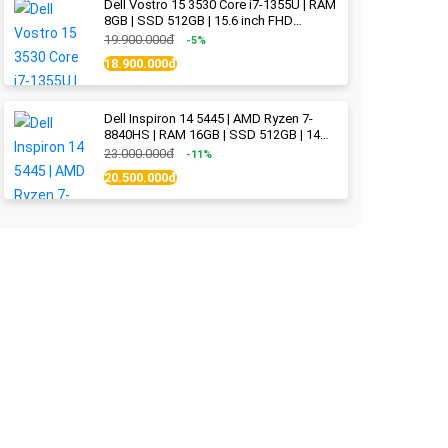
Dell Vostro 15 3530 Core i7-1355U | RAM
8GB | SSD 512GB | 15.6 inch FHD
(1920x1080) 120Hz WVA | Black | New
19.900.000đ
-5%
Fullbox
18.900.000đ
Dell Inspiron 14 5445 | AMD Ryzen 7-
8840HS | RAM 16GB | SSD 512GB | 14
inch 2.2K (2240x1400) IPS 300nits | Ice
23.000.000đ
-11%
Blue - New Fullbox
20.500.000đ