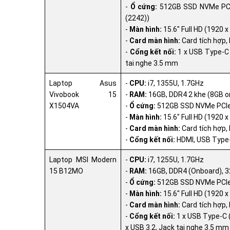
-
Ổ cứng:
512GB SSD NVMe PCIe 
(2242))
-
Màn hình:
15.6" Full HD (1920 x
-
Card màn hình:
Card tích hợp, I
-
Cổng kết nối:
1 x USB Type-C (
tai nghe 3.5 mm
Laptop Asus
-
CPU:
i7, 1355U, 1.7GHz
Vivobook 15
-
RAM:
16GB, DDR4 2 khe (8GB o
X1504VA
-
Ổ cứng:
512GB SSD NVMe PCIe (
-
Màn hình:
15.6" Full HD (1920 x
-
Card màn hình:
Card tích hợp, I
-
Cổng kết nối:
HDMI, USB Type-C
Laptop MSI Modern
-
CPU:
i7, 1255U, 1.7GHz
15 B12MO
-
RAM:
16GB, DDR4 (Onboard), 
-
Ổ cứng:
512GB SSD NVMe PCI
-
Màn hình:
15.6" Full HD (1920 x
-
Card màn hình:
Card tích hợp, I
-
Cổng kết nối:
1 x USB Type-C (
x USB 3.2, Jack tai nghe 3.5 mm