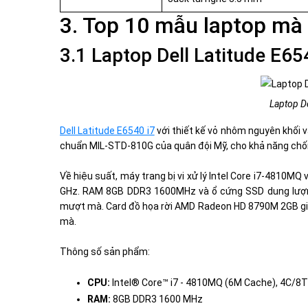
3. Top 10 mẫu laptop mà
3.1 Laptop Dell Latitude E65
Laptop De
Dell Latitude E6540 i7
với thiết kế vỏ nhôm nguyên khối 
chuẩn MIL-STD-810G của quân đội Mỹ, cho khả năng chống
Về hiệu suất, máy trang bị vi xử lý Intel Core i7-4810MQ v
GHz. RAM 8GB DDR3 1600MHz và ổ cứng SSD dung lượng
mượt mà. Card đồ họa rời AMD Radeon HD 8790M 2GB giú
mà.
Thông số sản phẩm:
CPU:
Intel® Core™ i7 - 4810MQ (6M Cache), 4C/8T 
RAM:
8GB DDR3 1600 MHz