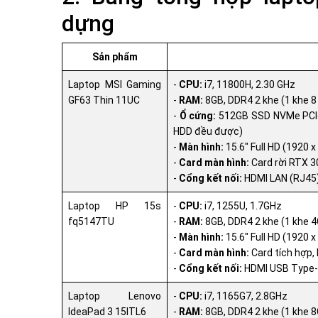
dựng
Sản phẩm
Laptop MSI Gaming
-
CPU:
i7, 11800H, 2.30 GHz
GF63 Thin 11UC
-
RAM:
8GB, DDR4 2 khe (1 khe 8
-
Ổ cứng:
512GB SSD NVMe PCIe,
HDD đều được)
-
Màn hình:
15.6" Full HD (1920 
-
Card màn hình:
Card rời RTX 
-
Cổng kết nối:
HDMI LAN (RJ45),
Laptop HP 15s
-
CPU:
i7, 1255U, 1.7GHz
fq5147TU
-
RAM:
8GB, DDR4 2 khe (1 khe 4
-
Màn hình:
15.6" Full HD (1920 x
-
Card màn hình:
Card tích hợp, I
-
Cổng kết nối:
HDMI USB Type-C
Laptop Lenovo
-
CPU:
i7, 1165G7, 2.8GHz
IdeaPad 3 15ITL6
-
RAM:
8GB, DDR4 2 khe (1 khe 8