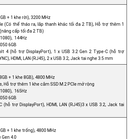
 GB + 1 khe rời), 3200 MHz
(Có thể tháo ra, lắp thanh khác tối đa 2 TB), Hỗ trợ thêm 1
nâng cấp tối đa 2 TB)
x 1080), 144Hz
4050 6GB
t 4 (hỗ trợ DisplayPort), 1 x USB 3.2 Gen 2 Type-C (hỗ trợ
SYNC), HDMI, LAN (RJ45), 2 x USB 3.2, Jack tai nghe 3.5 mm
 8GB + 1 khe 8GB), 4800 MHz
, Hỗ trợ thêm 1 khe cắm SSD M.2 PCIe mở rộng
x 1080), 165Hz
4050 6GB
 (hỗ trợ DisplayPort), HDMI, LAN (RJ45)3 x USB 3.2, Jack tai
 GB + 1 khe trống), 4800 MHz
 Gen 4.0