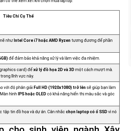
 bạn có thể xem xét khi chọn mua laptop:
Tiêu Chí Cụ Thể
h mẽ như
Intel Core i7 hoặc AMD Ryzen
tương đương để phần
16GB)
để đảm bảo khả năng xử lý và làm việc đa nhiệm.
graphics card) để
xử lý đồ họa 2D và 3D
một cách mượt mà.
trong lĩnh vực này.
o với độ phân giải
Full HD (1920x1080) trở lên
sẽ giúp bạn làm
. Màn hình
IPS hoặc OLED
có khả năng hiển thị màu sắc và góc
ác tập tin đồ họa và dự án. Cân nhắc
chọn laptop có ổ SSD
vì nó
p cho sinh viên ngành Xây