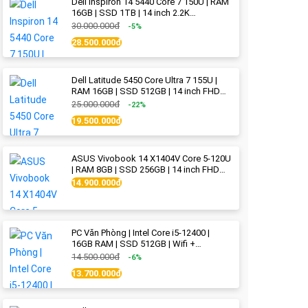
Dell Inspiron 14 5440 Core 7 150U | RAM
16GB | SSD 1TB | 14 inch 2.2K
(2240x1400) IPS | Ice Blue - New Fullbox
30.000.000đ
-5%
28.500.000đ
Dell Latitude 5450 Core Ultra 7 155U |
RAM 16GB | SSD 512GB | 14 inch FHD
(1920x1080) IPS Like new
25.000.000đ
-22%
19.500.000đ
ASUS Vivobook 14 X1404V Core 5-120U
| RAM 8GB | SSD 256GB | 14 inch FHD
(1920x1080) | Quiet Blue - New Fullbox
14.900.000đ
PC Văn Phòng | Intel Core i5-12400 |
16GB RAM | SSD 512GB | Wifi +
Bluetooth
14.500.000đ
-6%
13.700.000đ