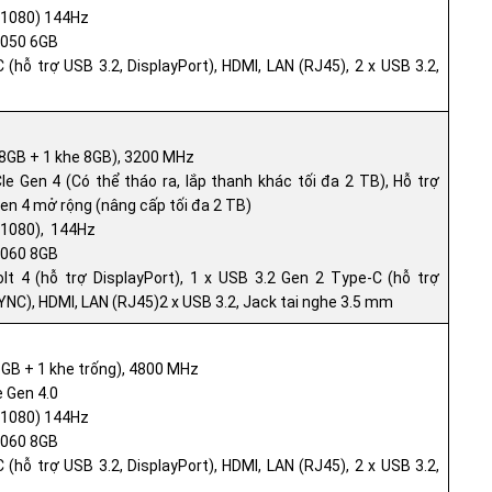
x 1080) 144Hz
4050 6GB
(hỗ trợ USB 3.2, DisplayPort), HDMI, LAN (RJ45), 2 x USB 3.2,
 8GB + 1 khe 8GB), 3200 MHz
Gen 4 (Có thể tháo ra, lắp thanh khác tối đa 2 TB), Hỗ trợ
n 4 mở rộng (nâng cấp tối đa 2 TB)
x 1080), 144Hz
4060 8GB
t 4 (hỗ trợ DisplayPort), 1 x USB 3.2 Gen 2 Type-C (hỗ trợ
SYNC), HDMI, LAN (RJ45)2 x USB 3.2, Jack tai nghe 3.5 mm
 GB + 1 khe trống), 4800 MHz
 Gen 4.0
x 1080) 144Hz
4060 8GB
(hỗ trợ USB 3.2, DisplayPort), HDMI, LAN (RJ45), 2 x USB 3.2,