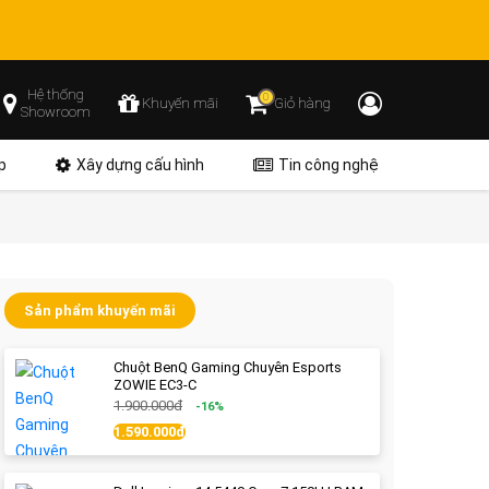
Hệ thống
0
Khuyến mãi
Giỏ hàng
Showroom
p
Xây dựng cấu hình
Tin công nghệ
Sản phẩm khuyến mãi
Chuột BenQ Gaming Chuyên Esports
ZOWIE EC3-C
1.900.000đ
-16%
1.590.000đ