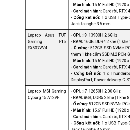
-
Màn hình:
15.6" Full HD (1920 
-
Card màn hình:
Card rời, RTX 
-
Cổng kết nối:
1 x USB Type-C 
Jack tai nghe 3.5 mm
Laptop Asus TUF
-
CPU:
i9, 13900H, 2.6GHz
Gaming F15
-
RAM:
16GB, DDR4 2 khe (1 khe
FX507VV4
-
Ổ cứng:
512GB SSD NVMe PCIe 
thêm 1 khe cắm SSD M.2 PCIe Ge
-
Màn hình:
15.6" Full HD (1920 
-
Card màn hình:
Card rời, RTX 
-
Cổng kết nối:
1 x Thunderbol
DisplayPort, Power delivery, G-
Laptop MSI Gaming
-
CPU:
i7, 12650H, 2.30 GHz
Cyborg 15 A12VF
-
RAM:
8GB, DDR5 2 khe (1 khe 8
-
Ổ cứng:
512GB SSD NVMe PCIe
-
Màn hình:
15.6" Full HD (1920 
-
Card màn hình:
Card rời, RTX 
-
Cổng kết nối:
1 x USB Type-C 
Jack tai nghe 3.5 mm