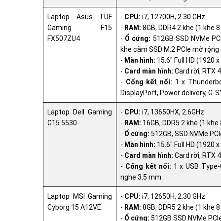
Laptop Asus TUF
-
CPU:
i7, 12700H, 2.30 GHz
Gaming F15
-
RAM:
8GB, DDR4 2 khe (1 khe 8
FX507ZU4
-
Ổ cứng:
512GB SSD NVMe PCIe 
khe cắm SSD M.2 PCIe mở rộng (
-
Màn hình:
15.6" Full HD (1920 
-
Card màn hình:
Card rời, RTX 
-
Cổng kết nối:
1 x Thunderbol
DisplayPort, Power delivery, G-
Laptop Dell Gaming
-
CPU:
i7, 13650HX, 2.6GHz
G15 5530
-
RAM:
16GB, DDR5 2 khe (1 khe
-
Ổ cứng:
512GB, SSD NVMe PCIe
-
Màn hình:
15.6" Full HD (1920 
-
Card màn hình:
Card rời, RTX 
-
Cổng kết nối:
1 x USB Type-C
nghe 3.5 mm
Laptop MSI Gaming
-
CPU:
i7, 12650H, 2.30 GHz
Cyborg 15 A12VE
-
RAM:
8GB, DDR5 2 khe (1 khe 8
-
Ổ cứng:
512GB SSD NVMe PCIe