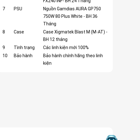
FX240 INF- BH 24 Tháng
7
PSU
Nguồn Gamdias AURA GP750
750W 80 Plus White - BH 36
Tháng
8
Case
Case Xigmatek Blast M (M-AT) -
BH 12 tháng
9
Tình trạng
Các linh kiện mới 100%
10
Bảo hành
Bảo hành chính hãng theo linh
kiện