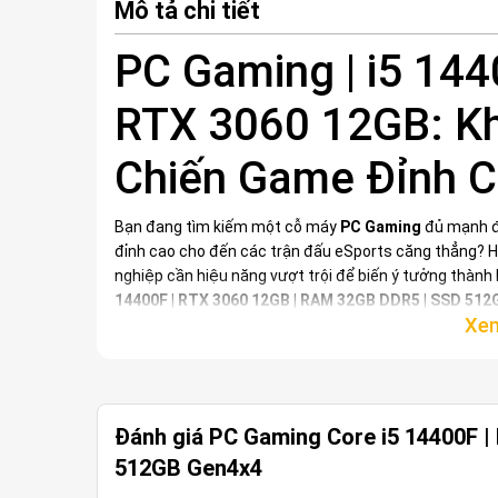
Mô tả chi tiết
PC Gaming | i5 144
RTX 3060 12GB: K
Chiến Game Đỉnh 
Bạn đang tìm kiếm một cỗ máy
PC Gaming
đủ mạnh đ
đỉnh cao cho đến các trận đấu eSports căng thẳng? H
nghiệp cần hiệu năng vượt trội để biến ý tưởng thành
14400F | RTX 3060 12GB | RAM 32GB DDR5 | SSD 51
nghiệm gaming và làm việc mượt mà, không giới hạn. V
máy tính chơi game mà còn là một trung tâm giải trí 
nhất của bạn.
Đánh giá PC Gaming Core i5 14400F 
512GB Gen4x4