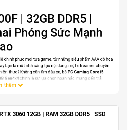
00F | 32GB DDR5 |
hai Phóng Sức Mạnh
Cao
ể chinh phục mọi tựa game, từ những siêu phẩm AAA đồ họa
ay bạn là một nhà sáng tạo nội dung, một streamer chuyên
 hiện thực? Không cần tìm đâu xa, bộ
PC Gaming Core i5
2GB Gen4x4
chính là sự lựa chọn hoàn hảo, mang đến trải
ới cấu hình được tối ưu kỹ lưỡng, đây không chỉ là một chiếc
và làm việc đa năng, sẵn sàng đáp ứng mọi nhu cầu khắt khe
| RTX 3060 12GB | RAM 32GB DDR5 | SSD