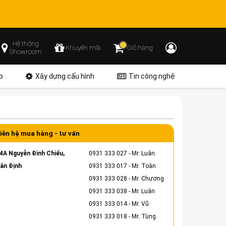
Hệ thống
0
Khuyến mãi
Giỏ hàng
Showroom
p
Xây dựng cấu hình
Tin công nghệ
iên hệ mua hàng - tư vấn
4A Nguyễn Đình Chiểu,
0931 333 027
- Mr. Luân
ân Định
0931 333 017
- Mr. Toàn
0931 333 028
- Mr. Chương
0931 333 038
- Mr. Luân
0931 333 014
- Mr. Vũ
0931 333 018
- Mr. Tùng