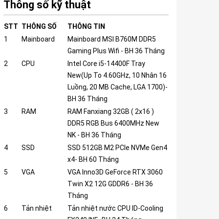
Thông số kỹ thuật
STT
THÔNG SỐ
THÔNG TIN
1
Mainboard
Mainboard MSI B760M DDR5
Gaming Plus Wifi - BH 36 Tháng
2
CPU
Intel Core i5-14400F Tray
New(Up To 4.60GHz, 10 Nhân 16
Luồng, 20 MB Cache, LGA 1700)-
BH 36 Tháng
3
RAM
RAM Fanxiang 32GB ( 2x16 )
DDR5 RGB Bus 6400MHz New
NK - BH 36 Tháng
4
SSD
SSD 512GB M2 PCIe NVMe Gen4
x4- BH 60 Tháng
5
VGA
VGA Inno3D GeForce RTX 3060
Twin X2 12G GDDR6 - BH 36
Tháng
6
Tản nhiệt
Tản nhiệt nước CPU ID-Cooling