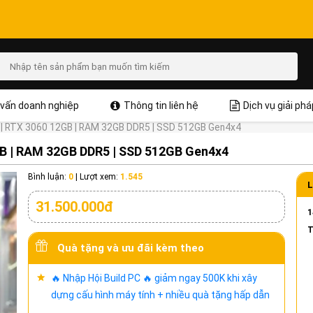
vấn doanh nghiệp
Thông tin liên hệ
Dịch vụ giải phá
 | RTX 3060 12GB | RAM 32GB DDR5 | SSD 512GB Gen4x4
GB | RAM 32GB DDR5 | SSD 512GB Gen4x4
Bình luận:
0
|
Lượt xem:
1.545
L
31.500.000đ
1
T
Quà tặng và ưu đãi kèm theo
🔥 Nhập Hội Build PC 🔥 giảm ngay 500K khi xây
dựng cấu hình máy tính + nhiều quà tặng hấp dẫn