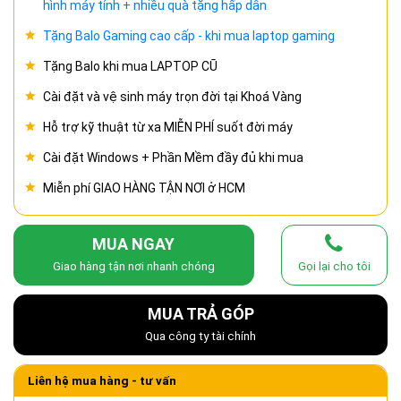
hình máy tính + nhiều quà tặng hấp dẫn
Tặng Balo Gaming cao cấp - khi mua laptop gaming
Tặng Balo khi mua LAPTOP CŨ
Cài đặt và vệ sinh máy trọn đời tại Khoá Vàng
Hỗ trợ kỹ thuật từ xa MIỄN PHÍ suốt đời máy
Cài đặt Windows + Phần Mềm đầy đủ khi mua
Miễn phí GIAO HÀNG TẬN NƠI ở HCM
MUA NGAY
Giao hàng tận nơi nhanh chóng
Gọi lại cho tôi
MUA TRẢ GÓP
Qua công ty tài chính
Liên hệ mua hàng - tư vấn