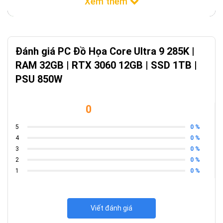
Đánh giá PC Đồ Họa Core Ultra 9 285K |
RAM 32GB | RTX 3060 12GB | SSD 1TB |
PSU 850W
0
0 %
5
0 %
4
Thông số kỹ thuật chi tiết
0 %
3
0 %
2
CPU:
Intel Core Ultra 9 285K (24 nhân, 24 luồng, Turbo 5.70
0 %
1
GHz)
Mainboard:
Gigabyte Z890 EAGLE WIFI7 DDR5
RAM:
32GB Corsair Vengeance RGB DDR5 6000MHz
Viết đánh giá
VGA:
GIGABYTE GeForce RTX 3060 12GB V2
Ổ cứng:
1TB SSD Kioxia Exceria G3 Plus NVMe Gen4x4