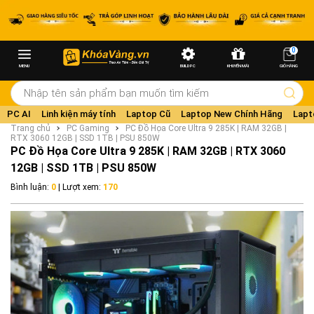
0
MENU
BUILD PC
KHUYẾN MÃI
GIỎ HÀNG
PC AI
Linh kiện máy tính
Laptop Cũ
Laptop New Chính Hãng
Lapt
Trang chủ
PC Gaming
PC Đồ Họa Core Ultra 9 285K | RAM 32GB |
RTX 3060 12GB | SSD 1TB | PSU 850W
PC Đồ Họa Core Ultra 9 285K | RAM 32GB | RTX 3060
12GB | SSD 1TB | PSU 850W
Bình luận:
0
| Lượt xem:
170