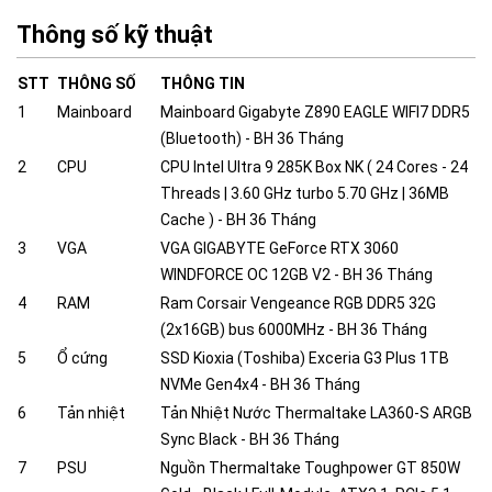
Thông số kỹ thuật
STT
THÔNG SỐ
THÔNG TIN
1
Mainboard
Mainboard Gigabyte Z890 EAGLE WIFI7 DDR5
(Bluetooth) - BH 36 Tháng
2
CPU
CPU Intel Ultra 9 285K Box NK ( 24 Cores - 24
Threads | 3.60 GHz turbo 5.70 GHz | 36MB
Cache ) - BH 36 Tháng
3
VGA
VGA GIGABYTE GeForce RTX 3060
WINDFORCE OC 12GB V2 - BH 36 Tháng
4
RAM
Ram Corsair Vengeance RGB DDR5 32G
(2x16GB) bus 6000MHz - BH 36 Tháng
5
Ổ cứng
SSD Kioxia (Toshiba) Exceria G3 Plus 1TB
NVMe Gen4x4 - BH 36 Tháng
6
Tản nhiệt
Tản Nhiệt Nước Thermaltake LA360-S ARGB
Sync Black - BH 36 Tháng
7
PSU
Nguồn Thermaltake Toughpower GT 850W