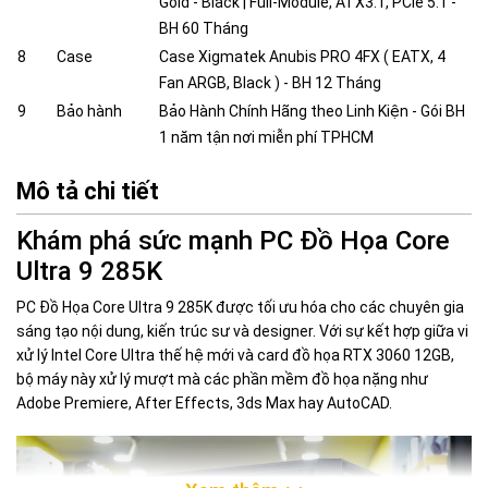
Gold - Black | Full-Module, ATX3.1, PCIe 5.1 -
BH 60 Tháng
8
Case
Case Xigmatek Anubis PRO 4FX ( EATX, 4
Fan ARGB, Black ) - BH 12 Tháng
9
Bảo hành
Bảo Hành Chính Hãng theo Linh Kiện - Gói BH
1 năm tận nơi miễn phí TPHCM
Mô tả chi tiết
Khám phá sức mạnh PC Đồ Họa Core
Ultra 9 285K
PC Đồ Họa Core Ultra 9 285K được tối ưu hóa cho các chuyên gia
sáng tạo nội dung, kiến trúc sư và designer. Với sự kết hợp giữa vi
xử lý Intel Core Ultra thế hệ mới và card đồ họa RTX 3060 12GB,
bộ máy này xử lý mượt mà các phần mềm đồ họa nặng như
Adobe Premiere, After Effects, 3ds Max hay AutoCAD.