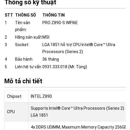
Thông số kỹ thuật
STT
THÔNG SỐ
THÔNG TIN
1
Tên sản
PRO Z890-S WIFI6E
phẩm:
2
Hãng sản xuất
MSI
3
Socket
LGA 1851 hỗ trợ CPU Intel® Core™ Ultra
Processors (Series 2)
4
Bảo hành
36 tháng
5
Liên hệ tư vấn
0931.333.018 (Mr. Tùng)
Mô tả chi tiết
Chipset
INTEL Z890
Supports Intel® Core™ Ultra Processors (Series 2)
CPU
LGA 1851
4x DDR5 UDIMM, Maximum Memory Capacity 256GB