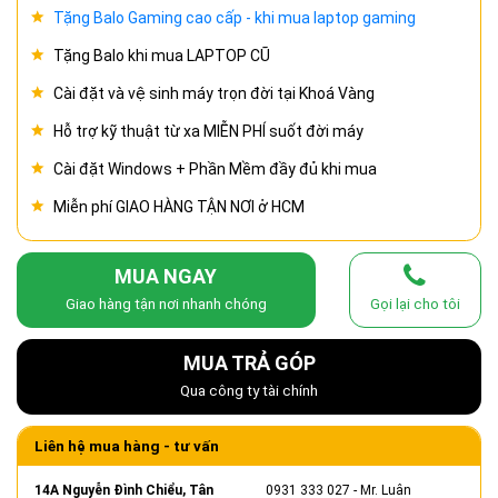
Tặng Balo Gaming cao cấp - khi mua laptop gaming
Tặng Balo khi mua LAPTOP CŨ
Cài đặt và vệ sinh máy trọn đời tại Khoá Vàng
Hỗ trợ kỹ thuật từ xa MIỄN PHÍ suốt đời máy
Cài đặt Windows + Phần Mềm đầy đủ khi mua
Miễn phí GIAO HÀNG TẬN NƠI ở HCM
MUA NGAY
Giao hàng tận nơi nhanh chóng
Gọi lại cho tôi
MUA TRẢ GÓP
Qua công ty tài chính
Liên hệ mua hàng - tư vấn
14A Nguyễn Đình Chiểu, Tân
0931 333 027
- Mr. Luân