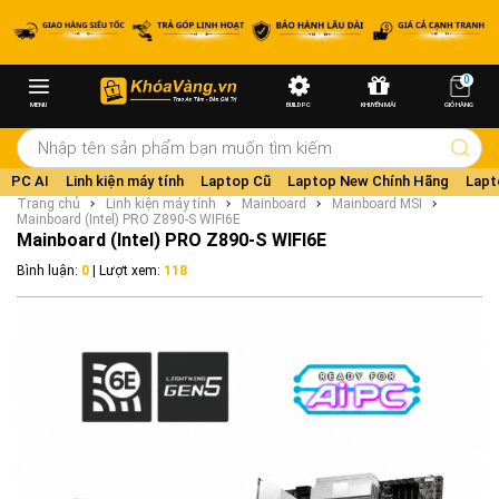
0
MENU
BUILD PC
KHUYẾN MÃI
GIỎ HÀNG
PC AI
Linh kiện máy tính
Laptop Cũ
Laptop New Chính Hãng
Lapt
Trang chủ
Linh kiện máy tính
Mainboard
Mainboard MSI
Mainboard (Intel) PRO Z890-S WIFI6E
Mainboard (Intel) PRO Z890-S WIFI6E
Bình luận:
0
| Lượt xem:
118