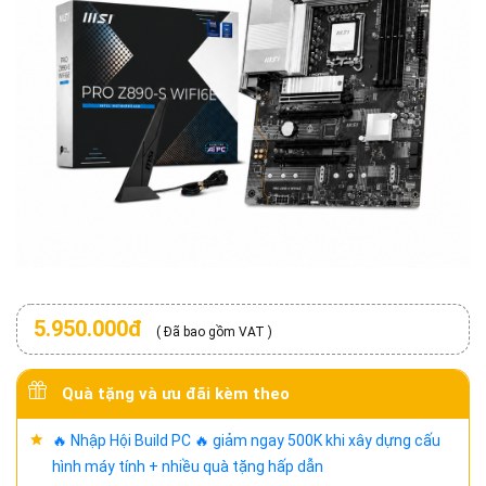
5.950.000đ
( Đã bao gồm VAT )
Quà tặng và ưu đãi kèm theo
🔥 Nhập Hội Build PC 🔥 giảm ngay 500K khi xây dựng cấu
hình máy tính + nhiều quà tặng hấp dẫn