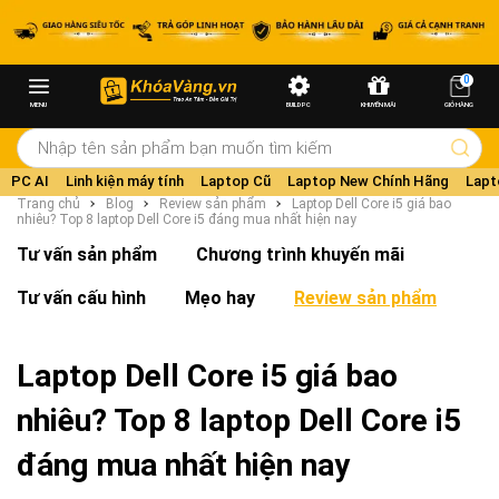
0
MENU
BUILD PC
KHUYẾN MÃI
GIỎ HÀNG
PC AI
Linh kiện máy tính
Laptop Cũ
Laptop New Chính Hãng
Lapt
Trang chủ
Blog
Review sản phẩm
Laptop Dell Core i5 giá bao
nhiêu? Top 8 laptop Dell Core i5 đáng mua nhất hiện nay
Tư vấn sản phẩm
Chương trình khuyến mãi
Tư vấn cấu hình
Mẹo hay
Review sản phẩm
Laptop Dell Core i5 giá bao
nhiêu? Top 8 laptop Dell Core i5
đáng mua nhất hiện nay