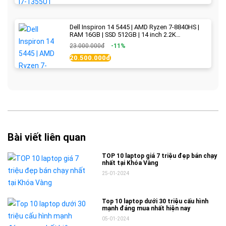
Dell Inspiron 14 5445 | AMD Ryzen 7-8840HS |
RAM 16GB | SSD 512GB | 14 inch 2.2K
(2240x1400) IPS 300nits | Ice Blue - New Fullbox
23.000.000đ
-11%
20.500.000đ
Bài viết liên quan
TOP 10 laptop giá 7 triệu đẹp bán chạy
nhất tại Khóa Vàng
25-01-2024
Top 10 laptop dưới 30 triệu cấu hình
mạnh đáng mua nhất hiện nay
05-01-2024