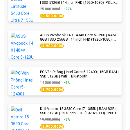
| SSD 512GB | 14 inch FHD (1920x1080) IPS Like
new
25.000.000đ
-22%
19.500.000đ
ASUS Vivobook 14 X1404V Core 5-120U | RAM
8GB | SSD 256GB | 14 inch FHD (1920x1080) |
Quiet Blue - New Fullbox
14.900.000đ
PC Văn Phòng | Intel Core i5-12400 | 16GB RAM |
SSD 512GB | Wifi + Bluetooth
14.500.000đ
-6%
13.700.000đ
Dell Vostro 15 3530 Core i7-1355U | RAM 8GB |
SSD 512GB | 15.6 inch FHD (1920x1080) 120Hz
WVA | Black | New Fullbox
19.900.000đ
-5%
18.900.000đ