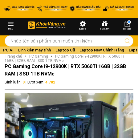
0
MENU
BUILD PC
KHUYẾN MÃI
GIỎ HÀNG
PC AI
Linh kiện máy tính
Laptop Cũ
Laptop New Chính Hãng
Lapt
Trang chủ
PC Gaming
PC Gaming Core i9-12900K | RTX 5060Ti
16GB | 32GB RAM | SSD 1TB NVMe
PC Gaming Core i9-12900K | RTX 5060Ti 16GB | 32GB
RAM | SSD 1TB NVMe
Bình luận:
0
| Lượt xem:
4.782