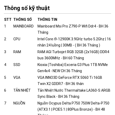
Thông số kỹ thuật
STT
THÔNG SỐ
THÔNG TIN
1
MAINBOARD
Mainboard Msi Pro Z790-P Wifi Ddr4 - BH 36
Tháng
2
CPU
Intel Core i9-12900K 3.9GHz turbo 5.2Ghz | 16
nhân 24 luồng | 30MB - ( BH 36 Tháng )
3
RAM
RAM AGI Turbojet RGB 32GB (2x16GB) DDR4
bus 3600MHz - BH 60 Tháng
4
SSD
Kioxia (Toshiba) Exceria G3 Plus 1TB NVMe
Gen4x4 - NEW CH 36 Tháng
5
VGA
VGA INNO3D GeForce RTX 5060 Ti 16GB
Twin X2 GDDR7 - BH 36 thán
6
TẢN NHIỆT
Tản Nhiệt Nước Thermaltake LA360-S ARGB
Sync Black - BH 36 Tháng
7
NGUỒN
Nguồn Ocypus Delta P750 750W Delta-P750
(ATX3.1 | PCIE5.1 | 80Plus Bronze) - BH 48