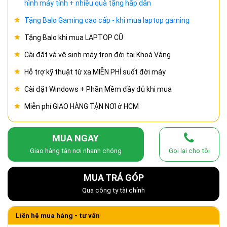
hình máy tính + nhiều quà tặng hấp dẫn
Tặng Balo Gaming cao cấp - khi mua laptop gaming
Tặng Balo khi mua LAPTOP CŨ
Cài đặt và vệ sinh máy trọn đời tại Khoá Vàng
Hỗ trợ kỹ thuật từ xa MIỄN PHÍ suốt đời máy
Cài đặt Windows + Phần Mềm đầy đủ khi mua
Miễn phí GIAO HÀNG TẬN NƠI ở HCM
MUA NGAY
Giao hàng tận nơi nhanh chóng
Gọi lại cho tôi
MUA TRẢ GÓP
Qua công ty tài chính
Liên hệ mua hàng - tư vấn