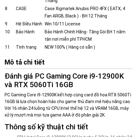
Tháng
8
CASE
Case Xigmatek Anubis PRO 4FX ( EATX, 4
Fan ARGB, Black ) - BH 12 Tháng
9
Hệ Điều Hành
Win 10/11 License
10
Bảo Hành
Bảo Hành Chính Hãng- Tặng Gói BH 1 năm
tận nơi miễn phí TPHCM
11
Tình trạng
NEW 100% ( Hàng có sẵn )
Mô tả chi tiết
Đánh giá PC Gaming Core i9-12900K
và RTX 5060Ti 16GB
PC Gaming Core i9-12900K kết hợp cùng card đồ họa RTX 5060Ti
16GB là lựa chọn hoàn hảo cho game thủ đam mê hiệu năng cao.
Với 16 nhân 24 luồng từ CPU Intel thế hệ 12 và VRAM 16GB, máy
xử lý mượt mà mọi tựa game AAA ở độ phân giải 2K.
Thông số kỹ thuật chi tiết