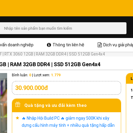
vấn doanh nghiệp
Thông tin liên hệ
Dịch vụ giải phá
F | RTX 3060 12GB | RAM 32GB DDR4 | SSD 512GB Gen4x4
2GB | RAM 32GB DDR4 | SSD 512GB Gen4x4
Bình luận:
0
|
Lượt xem:
1.779
L
30.900.000đ
1
T
Quà tặng và ưu đãi kèm theo
🔥 Nhập Hội Build PC 🔥 giảm ngay 500K khi xây
dựng cấu hình máy tính + nhiều quà tặng hấp dẫn