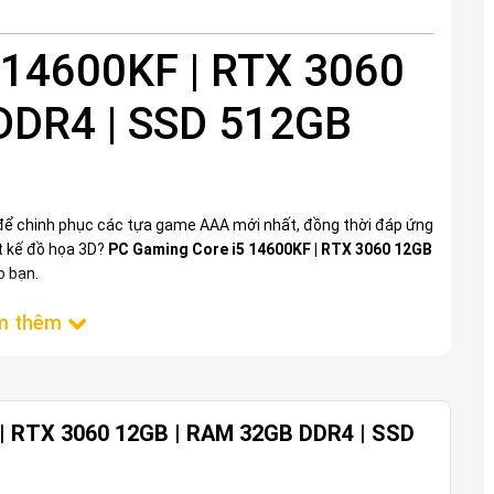
 14600KF | RTX 3060
DDR4 | SSD 512GB
 chinh phục các tựa game AAA mới nhất, đồng thời đáp ứng
ết kế đồ họa 3D?
PC Gaming Core i5 14600KF | RTX 3060 12GB
o bạn.
i CPU Intel Core i5-14600KF
 | RTX 3060 12GB | RAM 32GB DDR4 | SSD
mới nhất với 14 nhân (6 P-core, 8 E-core) và 20 luồng, xung
nhân dòng KF cho phép tối ưu hóa hiệu năng tối đa, xử lý
render hình ảnh chuyên nghiệp mà không lo giật lag. Khả