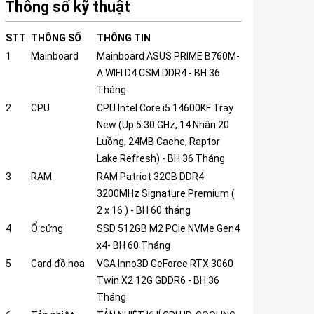
Thông số kỹ thuật
STT
THÔNG SỐ
THÔNG TIN
1
Mainboard
Mainboard ASUS PRIME B760M-
A WIFI D4 CSM DDR4 - BH 36
Tháng
2
CPU
CPU Intel Core i5 14600KF Tray
New (Up 5.30 GHz, 14 Nhân 20
Luồng, 24MB Cache, Raptor
Lake Refresh) - BH 36 Tháng
3
RAM
RAM Patriot 32GB DDR4
3200MHz Signature Premium (
2 x 16 ) - BH 60 tháng
4
Ổ cứng
SSD 512GB M2 PCIe NVMe Gen4
x4- BH 60 Tháng
5
Card đồ họa
VGA Inno3D GeForce RTX 3060
Twin X2 12G GDDR6 - BH 36
Tháng