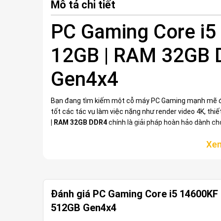
Mô tả chi tiết
PC Gaming Core i5
12GB | RAM 32GB 
Gen4x4
Bạn đang tìm kiếm một cỗ máy PC Gaming mạnh mẽ để
tốt các tác vụ làm việc nặng như render video 4K, thi
| RAM 32GB DDR4
chính là giải pháp hoàn hảo dành ch
Hiệu Năng Vượt Trội Vớ
Đánh giá PC Gaming Core i5 14600KF
Sở hữu bộ vi xử lý Intel Core i5-14600KF thế hệ thứ 14 
nhịp tối đa lên đến 5.30 GHz. Phiên bản mở khóa hệ số 
512GB Gen4x4
mượt mà mọi tác vụ đa nhiệm nặng, từ chơi game đến 