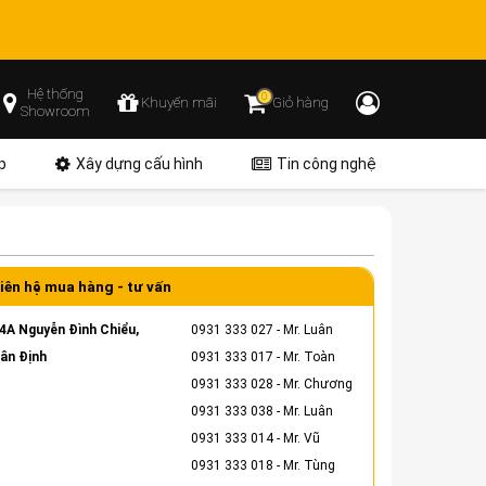
Hệ thống
0
Khuyến mãi
Giỏ hàng
Showroom
p
Xây dựng cấu hình
Tin công nghệ
iên hệ mua hàng - tư vấn
4A Nguyễn Đình Chiểu,
0931 333 027
- Mr. Luân
ân Định
0931 333 017
- Mr. Toàn
0931 333 028
- Mr. Chương
0931 333 038
- Mr. Luân
0931 333 014
- Mr. Vũ
0931 333 018
- Mr. Tùng