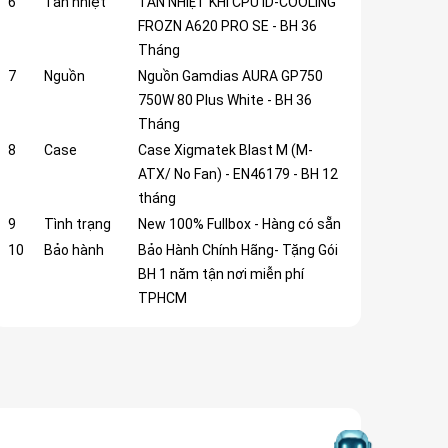
6
Tản nhiệt
TẢN NHIỆT KHÍ CPU ID-COOLING
FROZN A620 PRO SE - BH 36
Tháng
7
Nguồn
Nguồn Gamdias AURA GP750
750W 80 Plus White - BH 36
Tháng
8
Case
Case Xigmatek Blast M (M-
ATX/ No Fan) - EN46179 - BH 12
tháng
9
Tình trạng
New 100% Fullbox - Hàng có sẵn
10
Bảo hành
Bảo Hành Chính Hãng- Tặng Gói
BH 1 năm tận nơi miễn phí
TPHCM