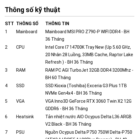
Thông số kỹ thuật
STT
THÔNG SỐ
THÔNG TIN
1
Mainboard
Mainboard MSI PRO Z790-P WIFI DDR4 - BH
36 Tháng
2
CPU
Intel Core I7 14700K Tray New (Up 5.60 GHz,
20 Nhân 28 Luồng, 33MB Cache, Raptor Lake
Refresh ) - BH 36 Tháng
3
RAM
RAM PC AGI TurboJet 32GB DDR4 3200Mhz -
BH 60 Tháng
4
SSD
SSD Kioxia (Toshiba) Exceria G3 Plus 1TB
NVMe Gen4x4 - BH 36 Tháng
5
VGA
VGA Inno3D GeForce RTX 3060 Twin X2 12G
GDDR6 - BH 36 Tháng
6
Heatsink
Tản nhiệt nước AIO Ocypus Delta L36 ARGB
V2 Black - BH 36 Tháng
7
PSU
Nguồn Ocypus Delta P750 750W Delta-P750