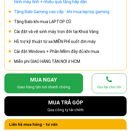
hình máy tính + nhiều quà tặng hấp dẫn
Tặng Balo Gaming cao cấp - khi mua laptop gaming
Tặng Balo khi mua LAPTOP CŨ
Cài đặt và vệ sinh máy trọn đời tại Khoá Vàng
Hỗ trợ kỹ thuật từ xa MIỄN PHÍ suốt đời máy
Cài đặt Windows + Phần Mềm đầy đủ khi mua
Miễn phí GIAO HÀNG TẬN NƠI ở HCM
MUA NGAY
Giao hàng tận nơi nhanh chóng
Gọi lại cho tôi
MUA TRẢ GÓP
Qua công ty tài chính
Liên hệ mua hàng - tư vấn