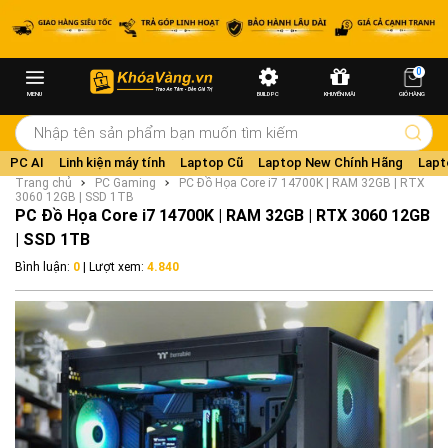
0
MENU
BUILD PC
KHUYẾN MÃI
GIỎ HÀNG
PC AI
Linh kiện máy tính
Laptop Cũ
Laptop New Chính Hãng
Lapt
Trang chủ
PC Gaming
PC Đồ Họa Core i7 14700K | RAM 32GB | RTX
3060 12GB | SSD 1TB
PC Đồ Họa Core i7 14700K | RAM 32GB | RTX 3060 12GB
| SSD 1TB
Bình luận:
0
| Lượt xem:
4.840