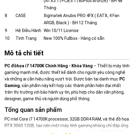
(ATX3.1 | PCIE5.1 | 80Plus Bronze) - BH 48
Tháng
8
CASE
Xigmatek Anubis PRO 4FX ( EATX, 4 Fan
ARGB, Black ) - BH 12 Tháng
9
Hệ Điều Hành
Win 10/11 License
10
Tình Trạng
New 100% Fullbox - Hàng có sẵn
Mô tả chi tiết
PC đồhọa i7 14700K Chính Hãng - Khóa Vàng
– Thiết bị máy tính
gaming mạnh mẽ, được thiết kế dành cho người yêu công nghệ
và những ai cần hiệu năng vượt trội. Được bán tại danh mục
PC
Gaming
, sản phẩm này kết hợp các thành phần hiện đại nhất
trên thị trường với bảo hành uy tín, phù hợp cho dân văn phòng,
designer, game thủ và người dùng phổ thông.
Tổng quan sản phẩm
PC ntel Core i7 14700K processor, 32GB DDR4 RAM, và thẻ đồ họa
RTX 3060 12GB, tạo nên một máy tính gaming không chỉ đáp ứng
mà còn vượt qua mọi tiêu chuẩn xử lý. Bộ lưu trữ SSD 1TB NVMe