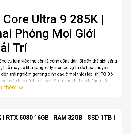
Core Ultra 9 285K |
ai Phóng Mọi Giới
ải Trí
ông cụ làm việc mà còn là cánh cổng dẫn lối đến thế giới sáng
 một cỗ máy có khả năng xử lý mọi tác vụ từ đồ họa chuyên
 đến trải nghiệm gaming đỉnh cao ở mọi thiết lập, thì
PC Đồ
chọn hoàn hảo dành cho bạn. Được mệnh danh là "quái vật
chỉ đáp ứng mà còn vượt xa mọi kỳ vọng, mang đến trải
K | RTX 5080 16GB | RAM 32GB | SSD 1TB |