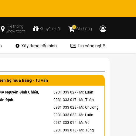
Hệ thống
0
Khuyến mãi
Giỏ hàng
Showroom
p
Xây dựng cấu hình
Tin công nghệ
iên hệ mua hàng - tư vấn
4A Nguyễn Đình Chiểu,
0931 333 027
- Mr. Luân
ân Định
0931 333 017
- Mr. Toàn
0931 333 028
- Mr. Chương
0931 333 038
- Mr. Luân
0931 333 014
- Mr. Vũ
0931 333 018
- Mr. Tùng