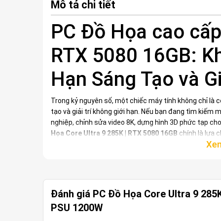
Mô tả chi tiết
PC Đồ Họa cao cấp 
RTX 5080 16GB: Kh
Hạn Sáng Tạo và Gi
Trong kỷ nguyên số, một chiếc máy tính không chỉ là c
tạo và giải trí không giới hạn. Nếu bạn đang tìm kiếm
nghiệp, chỉnh sửa video 8K, dựng hình 3D phức tạp cho
Họa Core Ultra 9 285K | RTX 5080 16GB
chính là lựa 
hiệu năng", chiếc
máy tính đồ họa cao cấp
này không 
nghiệm mượt mà, nhanh chóng và ổn định nhất.
Đánh giá PC Đồ Họa Core Ultra 9 285
PSU 1200W