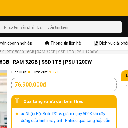
vấn doanh nghiệp
Thông tin liên hệ
Dịch vụ giải phá
85K | RTX 5080 16GB | RAM 32GB | SSD 1TB | PSU 1200W
16GB | RAM 32GB | SSD 1TB | PSU 1200W
Bình luận:
0
|
Lượt xem:
1.525
L
76.900.000đ
1
T
Quà tặng và ưu đãi kèm theo
🔥 Nhập Hội Build PC 🔥 giảm ngay 500K khi xây
dựng cấu hình máy tính + nhiều quà tặng hấp dẫn