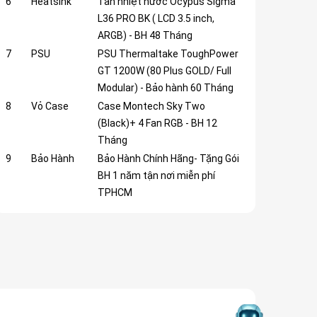
6
Heatsink
Tản nhiệt nước Ocypus Sigma
L36 PRO BK ( LCD 3.5 inch,
ARGB) - BH 48 Tháng
7
PSU
PSU Thermaltake ToughPower
GT 1200W (80 Plus GOLD/ Full
Modular) - Bảo hành 60 Tháng
8
Vỏ Case
Case Montech Sky Two
(Black)+ 4 Fan RGB - BH 12
Tháng
9
Bảo Hành
Bảo Hành Chính Hãng- Tặng Gói
BH 1 năm tận nơi miễn phí
TPHCM