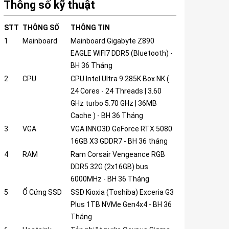
Thông số kỹ thuật
STT
THÔNG SỐ
THÔNG TIN
1
Mainboard
Mainboard Gigabyte Z890
EAGLE WIFI7 DDR5 (Bluetooth) -
BH 36 Tháng
2
CPU
CPU Intel Ultra 9 285K Box NK (
24 Cores - 24 Threads | 3.60
GHz turbo 5.70 GHz | 36MB
Cache ) - BH 36 Tháng
3
VGA
VGA INNO3D GeForce RTX 5080
16GB X3 GDDR7 - BH 36 tháng
4
RAM
Ram Corsair Vengeance RGB
DDR5 32G (2x16GB) bus
6000MHz - BH 36 Tháng
5
Ổ Cứng SSD
SSD Kioxia (Toshiba) Exceria G3
Plus 1TB NVMe Gen4x4 - BH 36
Tháng