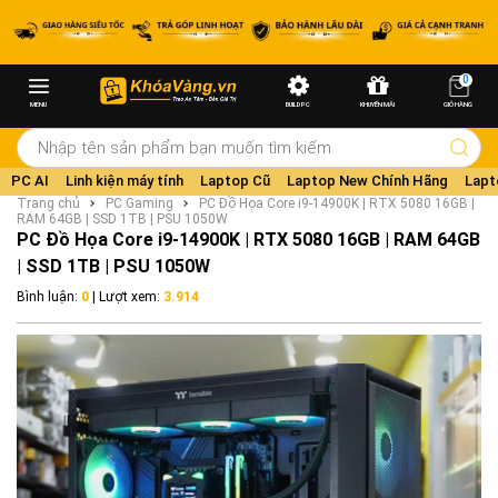
0
MENU
BUILD PC
KHUYẾN MÃI
GIỎ HÀNG
PC AI
Linh kiện máy tính
Laptop Cũ
Laptop New Chính Hãng
Lapt
Trang chủ
PC Gaming
PC Đồ Họa Core i9-14900K | RTX 5080 16GB |
RAM 64GB | SSD 1TB | PSU 1050W
PC Đồ Họa Core i9-14900K | RTX 5080 16GB | RAM 64GB
| SSD 1TB | PSU 1050W
Bình luận:
0
| Lượt xem:
3.914