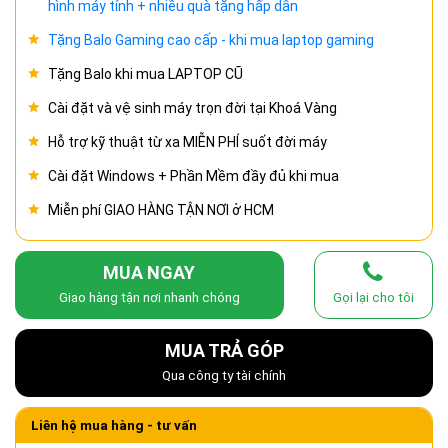
hình máy tính + nhiều quà tặng hấp dẫn
Tặng Balo Gaming cao cấp - khi mua laptop gaming
Tặng Balo khi mua LAPTOP CŨ
Cài đặt và vệ sinh máy trọn đời tại Khoá Vàng
Hỗ trợ kỹ thuật từ xa MIỄN PHÍ suốt đời máy
Cài đặt Windows + Phần Mềm đầy đủ khi mua
Miễn phí GIAO HÀNG TẬN NƠI ở HCM
MUA NGAY
Giao hàng tận nơi nhanh chóng
Gọi lại cho tôi
MUA TRẢ GÓP
Qua công ty tài chính
Liên hệ mua hàng - tư vấn