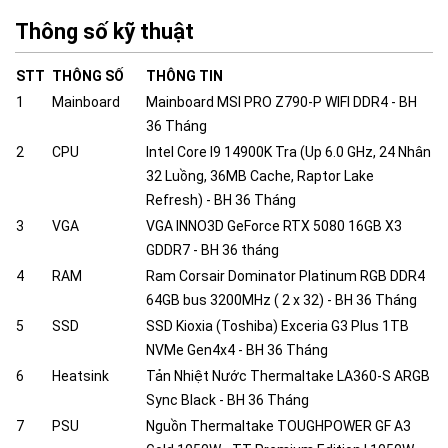
Thông số kỹ thuật
STT
THÔNG SỐ
THÔNG TIN
1
Mainboard
Mainboard MSI PRO Z790-P WIFI DDR4 - BH
36 Tháng
2
CPU
Intel Core I9 14900K Tra (Up 6.0 GHz, 24 Nhân
32 Luồng, 36MB Cache, Raptor Lake
Refresh) - BH 36 Tháng
3
VGA
VGA INNO3D GeForce RTX 5080 16GB X3
GDDR7 - BH 36 tháng
4
RAM
Ram Corsair Dominator Platinum RGB DDR4
64GB bus 3200MHz ( 2 x 32) - BH 36 Tháng
5
SSD
SSD Kioxia (Toshiba) Exceria G3 Plus 1TB
NVMe Gen4x4 - BH 36 Tháng
6
Heatsink
Tản Nhiệt Nước Thermaltake LA360-S ARGB
Sync Black - BH 36 Tháng
7
PSU
Nguồn Thermaltake TOUGHPOWER GF A3