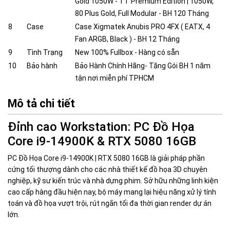
Gold 1050W - TT Premium Edition | 1050W,
80 Plus Gold, Full Modular - BH 120 Tháng
8
Case
Case Xigmatek Anubis PRO 4FX ( EATX, 4
Fan ARGB, Black ) - BH 12 Tháng
9
Tình Trạng
New 100% Fullbox - Hàng có sẵn
10
Bảo hành
Bảo Hành Chính Hãng- Tặng Gói BH 1 năm
tận nơi miễn phí TPHCM
Mô tả chi tiết
Đỉnh cao Workstation: PC Đồ Họa
Core i9-14900K & RTX 5080 16GB
PC Đồ Họa Core i9-14900K | RTX 5080 16GB là giải pháp phần
cứng tối thượng dành cho các nhà thiết kế đồ họa 3D chuyên
nghiệp, kỹ sư kiến trúc và nhà dựng phim. Sở hữu những linh kiện
cao cấp hàng đầu hiện nay, bộ máy mang lại hiệu năng xử lý tính
toán và đồ họa vượt trội, rút ngắn tối đa thời gian render dự án
lớn.