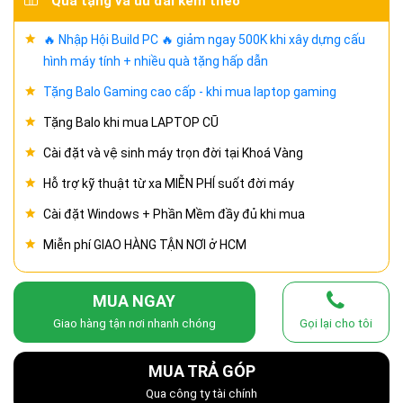
Quà tặng và ưu đãi kèm theo
🔥 Nhập Hội Build PC 🔥 giảm ngay 500K khi xây dựng cấu
hình máy tính + nhiều quà tặng hấp dẫn
Tặng Balo Gaming cao cấp - khi mua laptop gaming
Tặng Balo khi mua LAPTOP CŨ
Cài đặt và vệ sinh máy trọn đời tại Khoá Vàng
Hỗ trợ kỹ thuật từ xa MIỄN PHÍ suốt đời máy
Cài đặt Windows + Phần Mềm đầy đủ khi mua
Miễn phí GIAO HÀNG TẬN NƠI ở HCM
MUA NGAY
Giao hàng tận nơi nhanh chóng
Gọi lại cho tôi
MUA TRẢ GÓP
Qua công ty tài chính