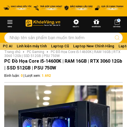
0
MENU
BUILD PC
KHUYẾN MÃI
GIỎ HÀNG
PC AI
Linh kiện máy tính
Laptop Cũ
Laptop New Chính Hãng
Lapt
Trang chủ
PC Gaming
PC Đồ Họa Core i5-14600K | RAM 16GB | RTX
3060 12Gb | SSD 512GB | PSU 750W
PC Đồ Họa Core i5-14600K | RAM 16GB | RTX 3060 12Gb
| SSD 512GB | PSU 750W
Bình luận:
0
| Lượt xem:
1.692