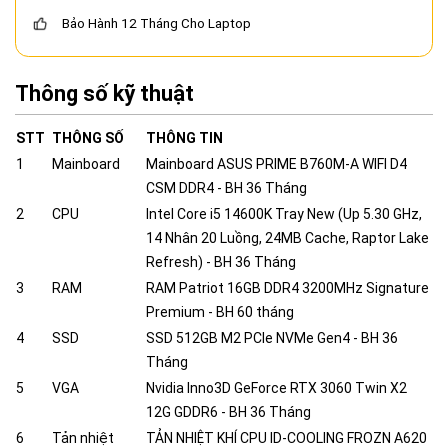
Bảo Hành 12 Tháng Cho Laptop
Thông số kỹ thuật
STT
THÔNG SỐ
THÔNG TIN
1
Mainboard
Mainboard ASUS PRIME B760M-A WIFI D4
CSM DDR4 - BH 36 Tháng
2
CPU
Intel Core i5 14600K Tray New (Up 5.30 GHz,
14 Nhân 20 Luồng, 24MB Cache, Raptor Lake
Refresh) - BH 36 Tháng
3
RAM
RAM Patriot 16GB DDR4 3200MHz Signature
Premium - BH 60 tháng
4
SSD
SSD 512GB M2 PCIe NVMe Gen4 - BH 36
Tháng
5
VGA
Nvidia Inno3D GeForce RTX 3060 Twin X2
12G GDDR6 - BH 36 Tháng
6
Tản nhiệt
TẢN NHIỆT KHÍ CPU ID-COOLING FROZN A620