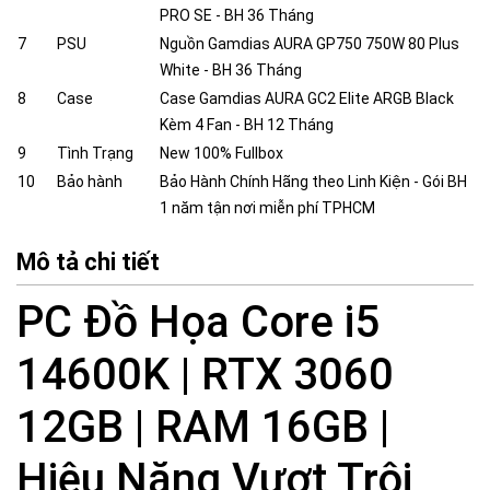
PRO SE - BH 36 Tháng
7
PSU
Nguồn Gamdias AURA GP750 750W 80 Plus
White - BH 36 Tháng
8
Case
Case Gamdias AURA GC2 Elite ARGB Black
Kèm 4 Fan - BH 12 Tháng
9
Tình Trạng
New 100% Fullbox
10
Bảo hành
Bảo Hành Chính Hãng theo Linh Kiện - Gói BH
1 năm tận nơi miễn phí TPHCM
Mô tả chi tiết
PC Đồ Họa Core i5
14600K | RTX 3060
12GB | RAM 16GB |
Hiệu Năng Vượt Trội