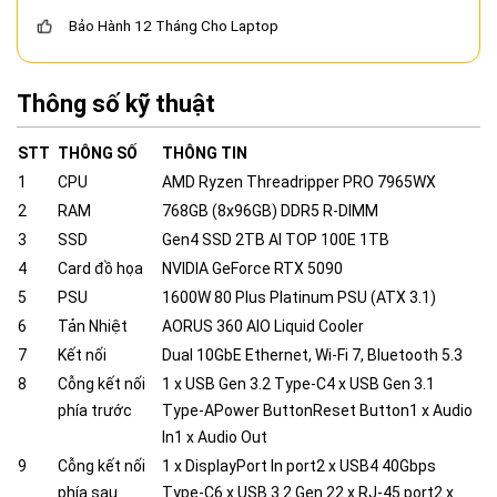
Bảo Hành 12 Tháng Cho Laptop
Thông số kỹ thuật
STT
THÔNG SỐ
THÔNG TIN
1
CPU
AMD Ryzen Threadripper PRO 7965WX
2
RAM
768GB (8x96GB) DDR5 R-DIMM
3
SSD
Gen4 SSD 2TB AI TOP 100E 1TB
4
Card đồ họa
NVIDIA GeForce RTX 5090
5
PSU
1600W 80 Plus Platinum PSU (ATX 3.1)
6
Tản Nhiệt
AORUS 360 AIO Liquid Cooler
7
Kết nối
Dual 10GbE Ethernet, Wi-Fi 7, Bluetooth 5.3
8
Cỗng kết nối
1 x USB Gen 3.2 Type-C4 x USB Gen 3.1
phía trước
Type-APower ButtonReset Button1 x Audio
In1 x Audio Out
9
Cỗng kết nối
1 x DisplayPort In port2 x USB4 40Gbps
phía sau
Type-C6 x USB 3.2 Gen 22 x RJ-45 port2 x