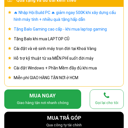
Quà tặng và ưu đãi kèm theo
🔥 Nhập Hội Build PC 🔥 giảm ngay 500K khi xây dựng cấu
hình máy tính + nhiều quà tặng hấp dẫn
Tặng Balo Gaming cao cấp - khi mua laptop gaming
Tặng Balo khi mua LAPTOP CŨ
Cài đặt và vệ sinh máy trọn đời tại Khoá Vàng
Hỗ trợ kỹ thuật từ xa MIỄN PHÍ suốt đời máy
Cài đặt Windows + Phần Mềm đầy đủ khi mua
Miễn phí GIAO HÀNG TẬN NƠI ở HCM
MUA NGAY
Giao hàng tận nơi nhanh chóng
Gọi lại cho tôi
MUA TRẢ GÓP
Qua công ty tài chính