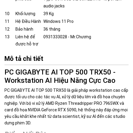
audio jacks
10
Khối lượng
39 Kg
11
Hệ Điều Hành
Windows 11 Pro
12
Bảo hành
36 tháng
13
Liên hệ để
0931333028 - Mr.Chương
được hỗ trợ
Mô tả chi tiết
PC GIGABYTE AI TOP 500 TRX50 -
Workstation AI Hiệu Năng Cực Cao
PC GIGABYTE AI TOP 500 TRX50 là giải pháp workstation cao cấp
được tối ưu cho các tác vụ AI, xử lý dữ liệu lớn và đồ họa chuyên
nghiệp. Với bộ vi xử lý AMD Ryzen Threadripper PRO 7965WX và
card đồ họa NVIDIA GeForce RTX 5090, hệ thống này đáp ứng mọi
yêu cầu khắt khe nhất từ data scientist, kỹ sư AI đến các studio
dựng phim 3D.