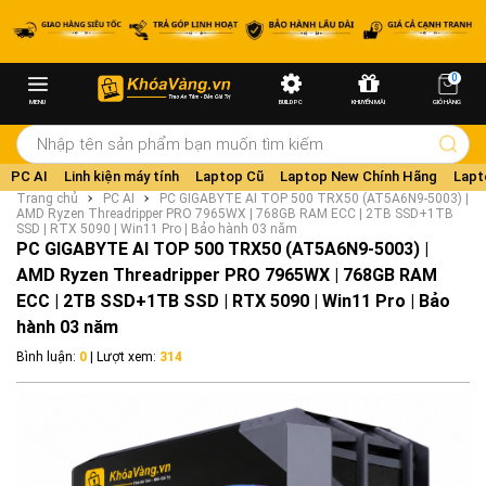
0
MENU
BUILD PC
KHUYẾN MÃI
GIỎ HÀNG
PC AI
Linh kiện máy tính
Laptop Cũ
Laptop New Chính Hãng
Lapt
Trang chủ
PC AI
PC GIGABYTE AI TOP 500 TRX50 (AT5A6N9-5003) |
AMD Ryzen Threadripper PRO 7965WX | 768GB RAM ECC | 2TB SSD+1TB
SSD | RTX 5090 | Win11 Pro | Bảo hành 03 năm
PC GIGABYTE AI TOP 500 TRX50 (AT5A6N9-5003) |
AMD Ryzen Threadripper PRO 7965WX | 768GB RAM
ECC | 2TB SSD+1TB SSD | RTX 5090 | Win11 Pro | Bảo
hành 03 năm
Bình luận:
0
| Lượt xem:
314