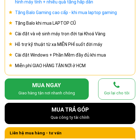
hình máy tính + nhiều quà tặng hấp dẫn
Tặng Balo Gaming cao cấp - khi mua laptop gaming
Tặng Balo khi mua LAPTOP CŨ
Cài đặt và vệ sinh máy trọn đời tại Khoá Vàng
Hỗ trợ kỹ thuật từ xa MIỄN PHÍ suốt đời máy
Cài đặt Windows + Phần Mềm đầy đủ khi mua
Miễn phí GIAO HÀNG TẬN NƠI ở HCM
MUA NGAY
Giao hàng tận nơi nhanh chóng
Gọi lại cho tôi
MUA TRẢ GÓP
Qua công ty tài chính
Liên hệ mua hàng - tư vấn