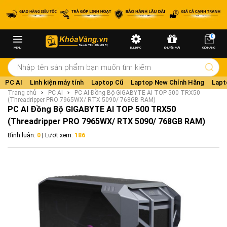
0
MENU
BUILD PC
KHUYẾN MÃI
GIỎ HÀNG
PC AI
Linh kiện máy tính
Laptop Cũ
Laptop New Chính Hãng
Lapt
Trang chủ
PC AI
PC AI Đồng Bộ GIGABYTE AI TOP 500 TRX50
(Threadripper PRO 7965WX/ RTX 5090/ 768GB RAM)
PC AI Đồng Bộ GIGABYTE AI TOP 500 TRX50
(Threadripper PRO 7965WX/ RTX 5090/ 768GB RAM)
Bình luận:
0
| Lượt xem:
186