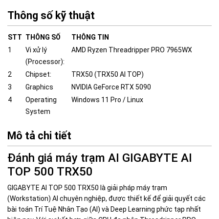
Thông số kỹ thuật
STT
THÔNG SỐ
THÔNG TIN
1
Vi xử lý
AMD Ryzen Threadripper PRO 7965WX
(Processor):
2
Chipset:
TRX50 (TRX50 AI TOP)
3
Graphics
NVIDIA GeForce RTX 5090
4
Operating
Windows 11 Pro / Linux
System
Mô tả chi tiết
Đánh giá máy trạm AI GIGABYTE AI
TOP 500 TRX50
GIGABYTE AI TOP 500 TRX50 là giải pháp máy trạm
(Workstation) AI chuyên nghiệp, được thiết kế để giải quyết các
bài toán Trí Tuệ Nhân Tạo (AI) và Deep Learning phức tạp nhất