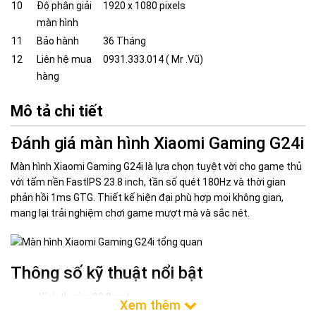
10
Độ phân giải
1920 x 1080 pixels
màn hình
11
Bảo hành
36 Tháng
12
Liên hệ mua
0931.333.014 ( Mr .Vũ)
hàng
Mô tả chi tiết
Đánh giá màn hình Xiaomi Gaming G24i
Màn hình Xiaomi Gaming G24i là lựa chọn tuyệt vời cho game thủ
với tấm nền FastIPS 23.8 inch, tần số quét 180Hz và thời gian
phản hồi 1ms GTG. Thiết kế hiện đại phù hợp mọi không gian,
mang lại trải nghiệm chơi game mượt mà và sắc nét.
Thông số kỹ thuật nổi bật
Kích thước: 23.8 inch
Độ phân giải: Full HD (1920x1080)