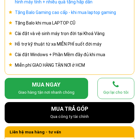
hình máy tính + nhiều quà tặng hấp dẫn
Tặng Balo Gaming cao cấp - khi mua laptop gaming
Tặng Balo khi mua LAPTOP CŨ
Cài đặt và vệ sinh máy trọn đời tại Khoá Vàng
Hỗ trợ kỹ thuật từ xa MIỄN PHÍ suốt đời máy
Cài đặt Windows + Phần Mềm đầy đủ khi mua
Miễn phí GIAO HÀNG TẬN NƠI ở HCM
MUA NGAY
Giao hàng tận nơi nhanh chóng
Gọi lại cho tôi
MUA TRẢ GÓP
Qua công ty tài chính
Liên hệ mua hàng - tư vấn