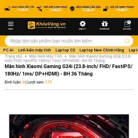
0
MENU
BUILD PC
KHUYẾN MÃI
GIỎ HÀNG
PC AI
Linh kiện máy tính
Laptop Cũ
Laptop New Chính Hãng
Lapt
Trang chủ
Màn Hình Máy Tính
Màn hình Xiaomi Gaming G24i (23.8-
inch/ FHD/ FastIPS/ 180Hz/ 1ms/ DP+HDMI) - BH 36 Tháng
Màn hình Xiaomi Gaming G24i (23.8-inch/ FHD/ FastIPS/
180Hz/ 1ms/ DP+HDMI) - BH 36 Tháng
Bình luận:
0
| Lượt xem:
177