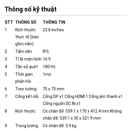
Thông số kỹ thuật
STT
THÔNG SỐ
THÔNG TIN
1
Kích thước
23.8 inches
thực tế (bao
gồm viền)
2
Tấm nền
IPS
3
Tỉ lệ màn hình
16:9
4
Tần số quét
180 Hz
5
Thời gian
1ms
phản hồi
6
Treo tường
75 x 75 mm
7
Cổng kết nối
Cổng DP x1 Cổng HDMI 1 Cổng âm thanh x1
Cổng nguồn DC IN x1
8
Kích thước
Có chân đế: 539.1 x 170 x 412.4 mm Không
chân đế: 539.1 x 35 x 321.9 mm
9
Trọng lượng
Có chân đế: 3.9 kg