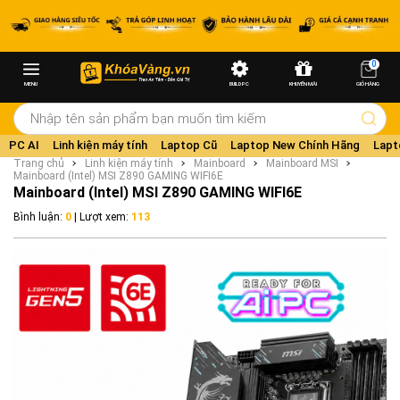
0
MENU
BUILD PC
KHUYẾN MÃI
GIỎ HÀNG
PC AI
Linh kiện máy tính
Laptop Cũ
Laptop New Chính Hãng
Lapt
Trang chủ
Linh kiện máy tính
Mainboard
Mainboard MSI
Mainboard (Intel) MSI Z890 GAMING WIFI6E
Mainboard (Intel) MSI Z890 GAMING WIFI6E
Bình luận:
0
| Lượt xem:
113