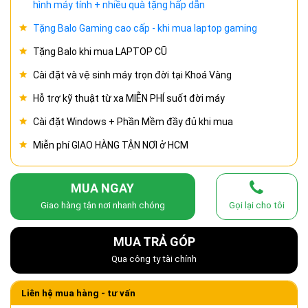
hình máy tính + nhiều quà tặng hấp dẫn
Tặng Balo Gaming cao cấp - khi mua laptop gaming
Tặng Balo khi mua LAPTOP CŨ
Cài đặt và vệ sinh máy trọn đời tại Khoá Vàng
Hỗ trợ kỹ thuật từ xa MIỄN PHÍ suốt đời máy
Cài đặt Windows + Phần Mềm đầy đủ khi mua
Miễn phí GIAO HÀNG TẬN NƠI ở HCM
MUA NGAY
Giao hàng tận nơi nhanh chóng
Gọi lại cho tôi
MUA TRẢ GÓP
Qua công ty tài chính
Liên hệ mua hàng - tư vấn