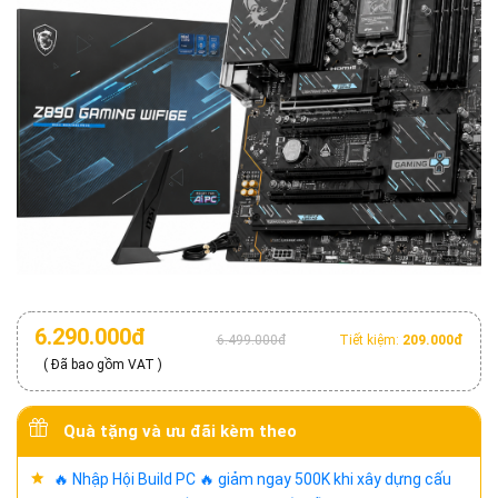
6.290.000đ
6.499.000đ
Tiết kiệm:
209.000đ
( Đã bao gồm VAT )
Quà tặng và ưu đãi kèm theo
🔥 Nhập Hội Build PC 🔥 giảm ngay 500K khi xây dựng cấu