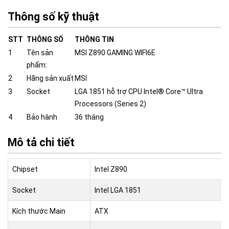
Thông số kỹ thuật
STT
THÔNG SỐ
THÔNG TIN
1
Tên sản
MSI Z890 GAMING WIFI6E
phẩm:
2
Hãng sản xuất
MSI
3
Socket
LGA 1851 hỗ trợ CPU Intel® Core™ Ultra
Processors (Series 2)
4
Bảo hành
36 tháng
Mô tả chi tiết
Chipset
Intel Z890
Socket
Intel LGA 1851
Kích thước Main
ATX