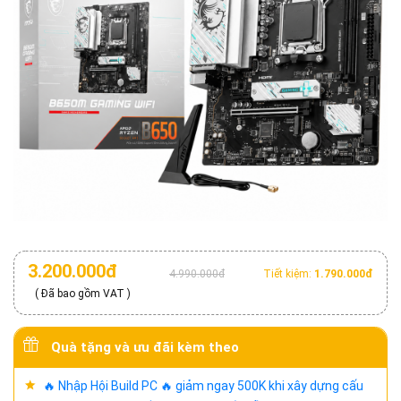
3.200.000đ
4.990.000đ
Tiết kiệm:
1.790.000đ
( Đã bao gồm VAT )
Quà tặng và ưu đãi kèm theo
🔥 Nhập Hội Build PC 🔥 giảm ngay 500K khi xây dựng cấu