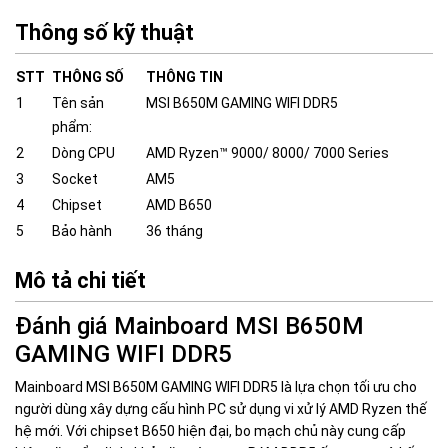
Thông số kỹ thuật
STT
THÔNG SỐ
THÔNG TIN
1
Tên sản
MSI B650M GAMING WIFI DDR5
phẩm:
2
Dòng CPU
AMD Ryzen™ 9000/ 8000/ 7000 Series
3
Socket
AM5
4
Chipset
AMD B650
5
Bảo hành
36 tháng
Mô tả chi tiết
Đánh giá Mainboard MSI B650M
GAMING WIFI DDR5
Mainboard MSI B650M GAMING WIFI DDR5 là lựa chọn tối ưu cho
người dùng xây dựng cấu hình PC sử dụng vi xử lý AMD Ryzen thế
hệ mới. Với chipset B650 hiện đại, bo mạch chủ này cung cấp