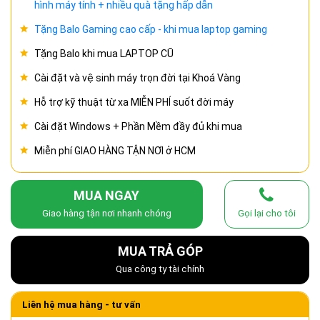
hình máy tính + nhiều quà tặng hấp dẫn
Tặng Balo Gaming cao cấp - khi mua laptop gaming
Tặng Balo khi mua LAPTOP CŨ
Cài đặt và vệ sinh máy trọn đời tại Khoá Vàng
Hỗ trợ kỹ thuật từ xa MIỄN PHÍ suốt đời máy
Cài đặt Windows + Phần Mềm đầy đủ khi mua
Miễn phí GIAO HÀNG TẬN NƠI ở HCM
MUA NGAY
Giao hàng tận nơi nhanh chóng
Gọi lại cho tôi
MUA TRẢ GÓP
Qua công ty tài chính
Liên hệ mua hàng - tư vấn