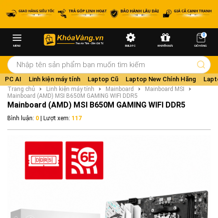
0
MENU
BUILD PC
KHUYẾN MÃI
GIỎ HÀNG
PC AI
Linh kiện máy tính
Laptop Cũ
Laptop New Chính Hãng
Lapt
Trang chủ
Linh kiện máy tính
Mainboard
Mainboard MSI
Mainboard (AMD) MSI B650M GAMING WIFI DDR5
Mainboard (AMD) MSI B650M GAMING WIFI DDR5
Bình luận:
0
| Lượt xem:
117