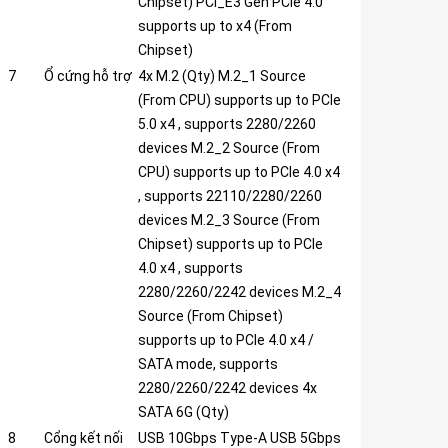
Chipset) PCI_E3 Gen PCIe 4.0
supports up to x4 (From
Chipset)
7
Ổ cứng hỗ trợ
4x M.2 (Qty) M.2_1 Source
(From CPU) supports up to PCIe
5.0 x4 , supports 2280/2260
devices M.2_2 Source (From
CPU) supports up to PCIe 4.0 x4
, supports 22110/2280/2260
devices M.2_3 Source (From
Chipset) supports up to PCIe
4.0 x4 , supports
2280/2260/2242 devices M.2_4
Source (From Chipset)
supports up to PCIe 4.0 x4 /
SATA mode, supports
2280/2260/2242 devices 4x
SATA 6G (Qty)
8
Cổng kết nối
USB 10Gbps Type-A USB 5Gbps