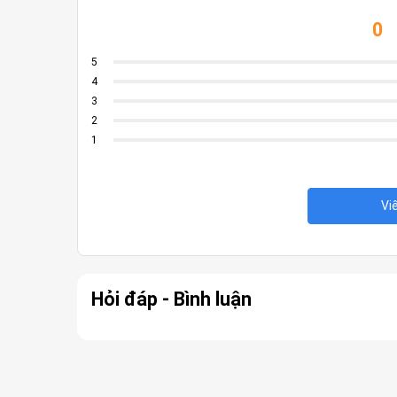
0
5
4
3
2
1
Vi
Hỏi đáp - Bình luận