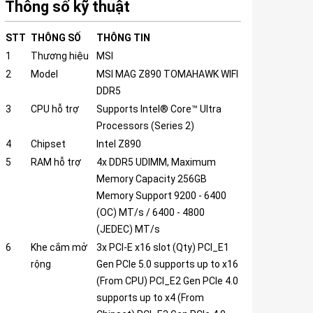
Thông số kỹ thuật
STT
THÔNG SỐ
THÔNG TIN
1
Thương hiệu
MSI
2
Model
MSI MAG Z890 TOMAHAWK WIFI
DDR5
3
CPU hỗ trợ
Supports Intel® Core™ Ultra
Processors (Series 2)
4
Chipset
Intel Z890
5
RAM hỗ trợ
4x DDR5 UDIMM, Maximum
Memory Capacity 256GB
Memory Support 9200 - 6400
(OC) MT/s / 6400 - 4800
(JEDEC) MT/s
6
Khe cắm mở
3x PCI-E x16 slot (Qty) PCI_E1
rộng
Gen PCIe 5.0 supports up to x16
(From CPU) PCI_E2 Gen PCIe 4.0
supports up to x4 (From