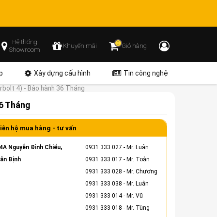
Hệ thống
0
Khuyến mãi
Giỏ hàng
Showroom
p
Xây dựng cấu hình
Tin công nghệ
olt 4) - Bảo hành 36 Tháng
6 Tháng
iên hệ mua hàng - tư vấn
4A Nguyễn Đình Chiểu,
0931 333 027
- Mr. Luân
ân Định
0931 333 017
- Mr. Toàn
0931 333 028
- Mr. Chương
0931 333 038
- Mr. Luân
0931 333 014
- Mr. Vũ
0931 333 018
- Mr. Tùng