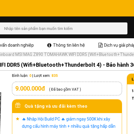
vấn doanh nghiệp
Thông tin liên hệ
Dịch vụ giải phá
inboard MSI MAG Z890 TOMAHAWK WIFI DDR5 (Wifi+Bluetooth+Thunderb
DDR5 (Wifi+Bluetooth+Thunderbolt 4) - Bảo hành 3
Bình luận:
0
|
Lượt xem:
835
L
9.000.000đ
( Đã bao gồm VAT )
1
T
Quà tặng và ưu đãi kèm theo
🔥 Nhập Hội Build PC 🔥 giảm ngay 500K khi xây
dựng cấu hình máy tính + nhiều quà tặng hấp dẫn