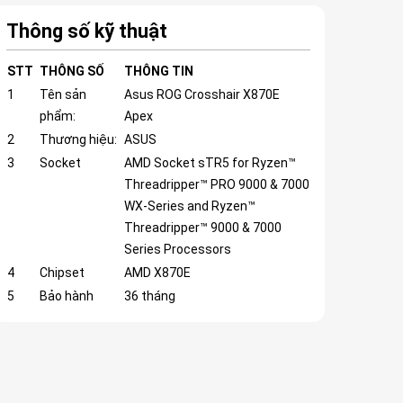
Thông số kỹ thuật
STT
THÔNG SỐ
THÔNG TIN
1
Tên sản
Asus ROG Crosshair X870E
phẩm:
Apex
2
Thương hiệu:
ASUS
3
Socket
AMD Socket sTR5 for Ryzen™
Threadripper™ PRO 9000 & 7000
WX-Series and Ryzen™
Threadripper™ 9000 & 7000
Series Processors
4
Chipset
AMD X870E
5
Bảo hành
36 tháng