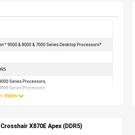
n™ 9000 & 8000 & 7000 Series Desktop Processors*
DR5
000 Series Processors,
000 Series Processors
000 Series Processors,
d Memory*
ture
es for Overclocking (EXPO™)
e (AEMP)
Crosshair X870E Apex (DDR5)
port USB Type-C® display outputs*