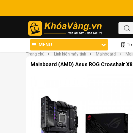
MENU
Tư 
Trang chủ
Linh kiện máy tính
Mainboard
Mai
Mainboard (AMD) Asus ROG Crosshair X8