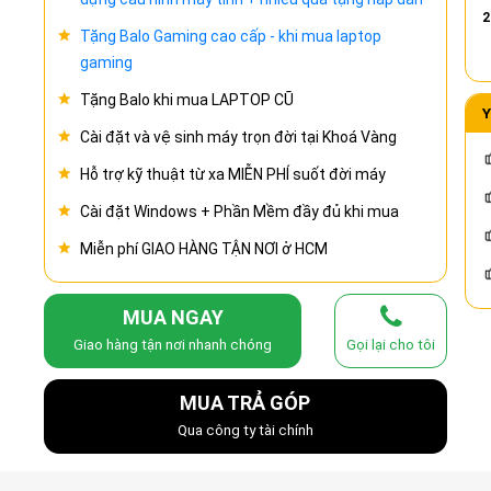
2
Tặng Balo Gaming cao cấp - khi mua laptop
gaming
Tặng Balo khi mua LAPTOP CŨ
Y
Cài đặt và vệ sinh máy trọn đời tại Khoá Vàng
Hỗ trợ kỹ thuật từ xa MIỄN PHÍ suốt đời máy
Cài đặt Windows + Phần Mềm đầy đủ khi mua
Miễn phí GIAO HÀNG TẬN NƠI ở HCM
MUA NGAY
Giao hàng tận nơi nhanh chóng
Gọi lại cho tôi
MUA TRẢ GÓP
Qua công ty tài chính