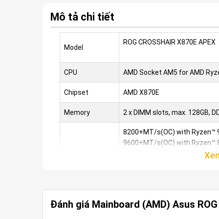
Mô tả chi tiết
ROG CROSSHAIR X870E APEX
Model
CPU
AMD Socket AM5 for AMD Ryze
Chipset
AMD X870E
Memory
2 x DIMM slots, max. 128GB, D
8200+MT/s(OC) with Ryzen™ 9
9600+MT/s(OC) with Ryzen™ 8
8000+MT/s(OC) with Ryzen™ 7
Supports up to
ECC and Non-ECC, Un-buffere
Dual channel memory architec
Supports AMD Extended Profil
ASUS Enhanced Memory Profil
Đánh giá Mainboard (AMD) Asus ROG 
2 x USB4® (40Gbps) ports sup