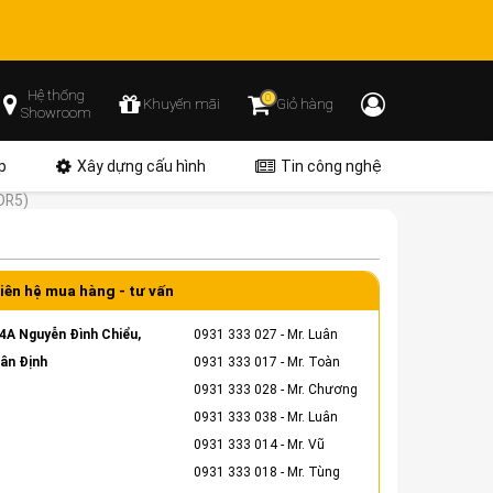
Hệ thống
0
Khuyến mãi
Giỏ hàng
Showroom
p
Xây dựng cấu hình
Tin công nghệ
DR5)
iên hệ mua hàng - tư vấn
4A Nguyễn Đình Chiểu,
0931 333 027
- Mr. Luân
ân Định
0931 333 017
- Mr. Toàn
0931 333 028
- Mr. Chương
0931 333 038
- Mr. Luân
0931 333 014
- Mr. Vũ
0931 333 018
- Mr. Tùng