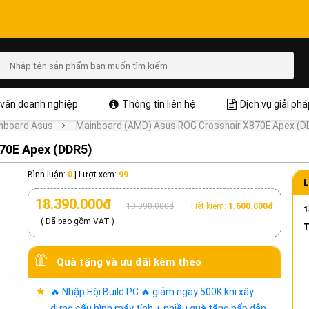
vấn doanh nghiệp
Thông tin liên hệ
Dịch vụ giải phá
nboard Asus
Mainboard (AMD) Asus ROG Crosshair X870E Apex (D
70E Apex (DDR5)
Bình luận:
0
|
Lượt xem:
99
L
18.390.000đ
19.990.000đ
Tiết kiệm:
1.600.000đ
1
( Đã bao gồm VAT )
T
Quà tặng và ưu đãi kèm theo
🔥 Nhập Hội Build PC 🔥 giảm ngay 500K khi xây
dựng cấu hình máy tính + nhiều quà tặng hấp dẫn