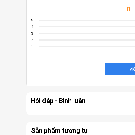
Graphics specifications may 
0
Graphics
specifications.
VGA resolution support depends
5
4
AMD Ryzen™ 9000 & 7000 Seri
3
2 x PCIe 5.0 x16 slots with Q-
2
modes***)
1
AMD Ryzen™ 8700 & 8600 & 84
2 x PCIe 4.0 x16 slots with Q-
for x8, PCIEx16_2 will be disab
Vi
AMD Ryzen™ 8500 & 8300 Seri
Expansion Slots
2 x PCIe 4.0 x16 slots with Q-
for x4, PCIEx16_2 will be disab
AMD X870E Chipset
1 x PCIe 4.0 x4 slot
Hỏi đáp - Bình luận
1 x PCIe 3.0 x1 slot.
- To ensure compatibility of th
https://www.asus.com/support/
Sản phẩm tương tự
Supports 5 x M.2 slots and 4 