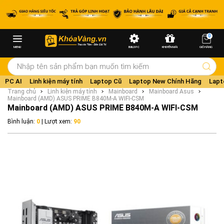
0
MENU
BUILD PC
KHUYẾN MÃI
GIỎ HÀNG
PC AI
Linh kiện máy tính
Laptop Cũ
Laptop New Chính Hãng
Lapt
Trang chủ
Linh kiện máy tính
Mainboard
Mainboard Asus
Mainboard (AMD) ASUS PRIME B840M-A WIFI-CSM
Mainboard (AMD) ASUS PRIME B840M-A WIFI-CSM
Bình luận:
0
| Lượt xem:
90