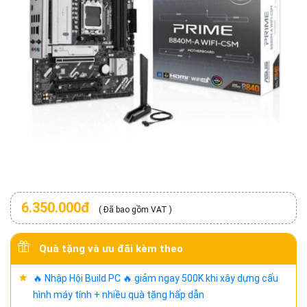
6.350.000đ
( Đã bao gồm VAT )
Quà tặng và ưu đãi kèm theo
🔥 Nhập Hội Build PC 🔥 giảm ngay 500K khi xây dựng cấu
hình máy tính + nhiều quà tặng hấp dẫn