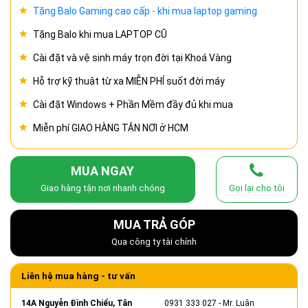
Tặng Balo Gaming cao cấp - khi mua laptop gaming
Tặng Balo khi mua LAPTOP CŨ
Cài đặt và vệ sinh máy trọn đời tại Khoá Vàng
Hỗ trợ kỹ thuật từ xa MIỄN PHÍ suốt đời máy
Cài đặt Windows + Phần Mềm đầy đủ khi mua
Miễn phí GIAO HÀNG TẬN NƠI ở HCM
MUA NGAY
Giao hàng tận nơi nhanh chóng
Gọi lại cho tôi
MUA TRẢ GÓP
Qua công ty tài chính
Liên hệ mua hàng - tư vấn
14A Nguyễn Đình Chiểu, Tân
0931 333 027
- Mr. Luân