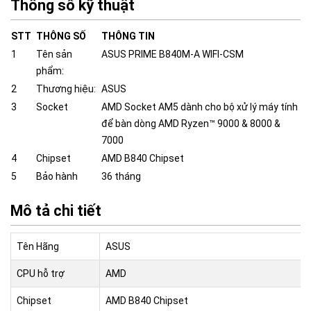
Thông số kỹ thuật
STT
THÔNG SỐ
THÔNG TIN
1
Tên sản
ASUS PRIME B840M-A WIFI-CSM
phẩm:
2
Thương hiệu:
ASUS
3
Socket
AMD Socket AM5 dành cho bộ xử lý máy tính
để bàn dòng AMD Ryzen™ 9000 & 8000 &
7000
4
Chipset
AMD B840 Chipset
5
Bảo hành
36 tháng
Mô tả chi tiết
Tên Hãng
ASUS
CPU hỗ trợ
AMD
Chipset
AMD B840 Chipset