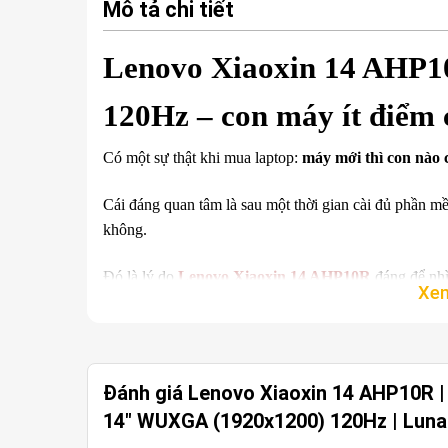
Mô tả chi tiết
Lenovo Xiaoxin 14 AHP1
120Hz – con máy ít điểm 
Có một sự thật khi mua laptop:
máy mới thì con nào
Cái đáng quan tâm là sau một thời gian cài đủ phần m
không.
Đó là lý do
Lenovo Xiaoxin 14 AHP10R
đáng để nhì
Ryzen 7 H 255, RAM 16GB DDR5, Radeon 780M, màn
món thật mạnh để làm màu rồi cắt phần còn lại.
Đánh giá Lenovo Xiaoxin 14 AHP10R |
Nói gọn:
con này mạnh đều, ít điểm hụt.
14" WUXGA (1920x1200) 120Hz | Luna 
⇒ Xem thêm [
TOP 9+ Laptop Lenovo chuyên chơi g