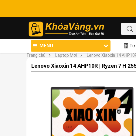
MENU
Tư 
Trang chủ
Laptop Mới
Lenovo Xiaoxin 14 AHP10R
Lenovo Xiaoxin 14 AHP10R | Ryzen 7 H 25