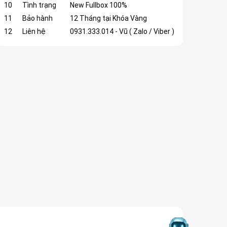
10
Tình trạng
New Fullbox 100%
11
Bảo hành
12 Tháng tại Khóa Vàng
12
Liên hệ
0931.333.014 - Vũ ( Zalo / Viber )