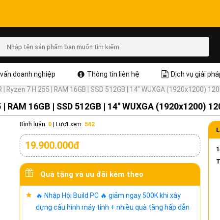
vấn doanh nghiệp
Thông tin liên hệ
Dịch vụ giải phá
 | Ryzen 7 H 255 | RAM 16GB | SSD 512GB | 14" WUXGA (1920x1200) 120Hz
5 | RAM 16GB | SSD 512GB | 14" WUXGA (1920x1200) 120
Bình luận:
0
|
Lượt xem:
542
L
19.900.000đ
1
T
Quà tặng và ưu đãi kèm theo
🔥 Nhập Hội Build PC 🔥 giảm ngay 500K khi xây
dựng cấu hình máy tính + nhiều quà tặng hấp dẫn