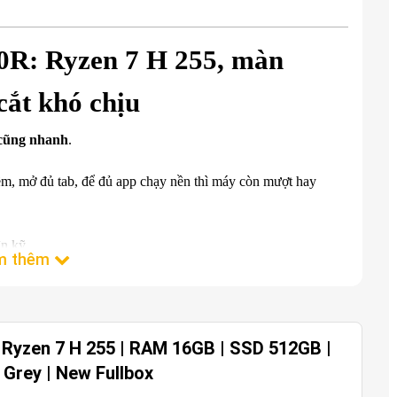
0R: Ryzen 7 H 255, màn
cắt khó chịu
 cũng nhanh
.
ềm, mở đủ tab, để đủ app chạy nền thì máy còn mượt hay
n kỹ.
 120Hz 100% sRGB. Không phải kiểu cấu hình lấy một
 Ryzen 7 H 255 | RAM 16GB | SSD 512GB |
Grey | New Fullbox
ame tốt nhất
]