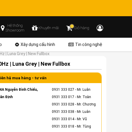
Hệ thống
0
Khuyến mãi
Giỏ hàng
Showroom
p
Xây dựng cấu hình
Tin công nghệ
 | Luna Grey | New Fullbox
Hz | Luna Grey | New Fullbox
iên hệ mua hàng - tư vấn
4A Nguyễn Đình Chiểu,
0931 333 027
- Mr. Luân
ân Định
0931 333 017
- Mr. Toàn
0931 333 028
- Mr. Chương
0931 333 038
- Mr. Luân
0931 333 014
- Mr. Vũ
0931 333 018
- Mr. Tùng