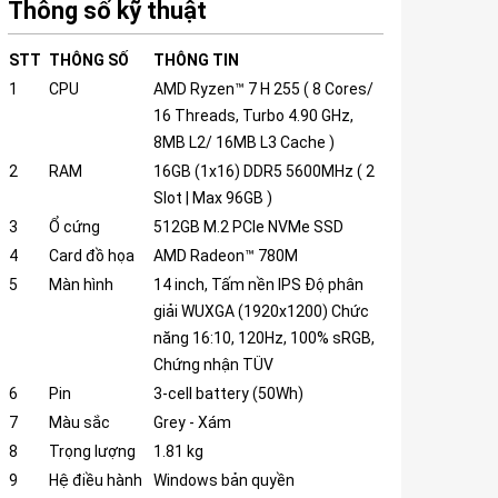
Thông số kỹ thuật
STT
THÔNG SỐ
THÔNG TIN
1
CPU
AMD Ryzen™ 7 H 255 ( 8 Cores/
16 Threads, Turbo 4.90 GHz,
8MB L2/ 16MB L3 Cache )
2
RAM
16GB (1x16) DDR5 5600MHz ( 2
Slot | Max 96GB )
3
Ổ cứng
512GB M.2 PCIe NVMe SSD
4
Card đồ họa
AMD Radeon™ 780M
5
Màn hình
14 inch, Tấm nền IPS Độ phân
giải WUXGA (1920x1200) Chức
năng 16:10, 120Hz, 100% sRGB,
Chứng nhận TÜV
6
Pin
3-cell battery (50Wh)
7
Màu sắc
Grey - Xám
8
Trọng lượng
1.81 kg
9
Hệ điều hành
Windows bản quyền