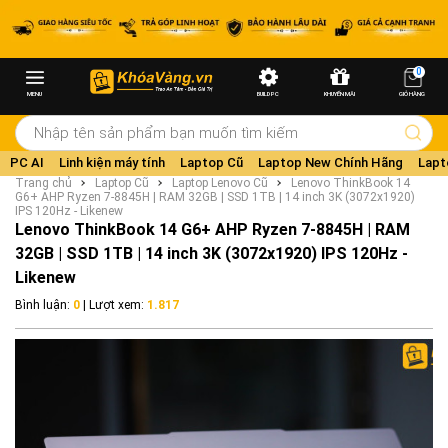
0
MENU
BUILD PC
KHUYẾN MÃI
GIỎ HÀNG
PC AI
Linh kiện máy tính
Laptop Cũ
Laptop New Chính Hãng
Lapt
Trang chủ
Laptop Cũ
Laptop Lenovo Cũ
Lenovo ThinkBook 14
G6+ AHP Ryzen 7-8845H | RAM 32GB | SSD 1TB | 14 inch 3K (3072x1920)
IPS 120Hz - Likenew
Lenovo ThinkBook 14 G6+ AHP Ryzen 7-8845H | RAM
32GB | SSD 1TB | 14 inch 3K (3072x1920) IPS 120Hz -
Likenew
Bình luận:
0
| Lượt xem:
1.817