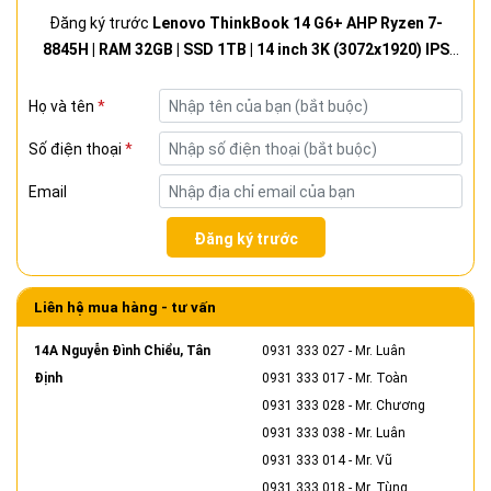
Đăng ký trước
Lenovo ThinkBook 14 G6+ AHP Ryzen 7-
8845H | RAM 32GB | SSD 1TB | 14 inch 3K (3072x1920) IPS
120Hz - Likenew
Họ và tên
*
Số điện thoại
*
Email
Đăng ký trước
Liên hệ mua hàng - tư vấn
14A Nguyễn Đình Chiểu, Tân
0931 333 027
- Mr. Luân
Định
0931 333 017
- Mr. Toàn
0931 333 028
- Mr. Chương
0931 333 038
- Mr. Luân
0931 333 014
- Mr. Vũ
0931 333 018
- Mr. Tùng