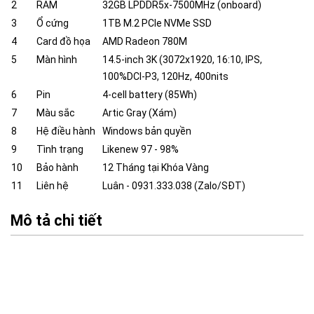
2
RAM
32GB LPDDR5x-7500MHz (onboard)
3
Ổ cứng
1TB M.2 PCIe NVMe SSD
4
Card đồ họa
AMD Radeon 780M
5
Màn hình
14.5-inch 3K (3072x1920, 16:10, IPS,
100%DCI-P3, 120Hz, 400nits
6
Pin
4-cell battery (85Wh)
7
Màu sắc
Artic Gray (Xám)
8
Hệ điều hành
Windows bản quyền
9
Tình trạng
Likenew 97 - 98%
10
Bảo hành
12 Tháng tại Khóa Vàng
11
Liên hệ
Luân - 0931.333.038 (Zalo/SĐT)
Mô tả chi tiết