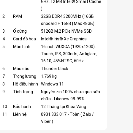
GHz, 12 MB Intel® Smart Cache
)
2
RAM
32GB DDR4 3200MHz (16GB
onboard + 16GB | Max 48GB)
3
Ổ cứng
512GB M.2 PCIe NVMe SSD
4
Card đồ họa
Intel® Iris® Xe Graphics
5
Màn hình
16 inch WUXGA (1920x1200),
Touch, IPS, 300nits, Antiglare,
16:10, 45%NTSC, 60Hz
6
Màu sắc
Thunder black
7
Trọng lượng
1.769 kg
8
Hệ điều hành
Windows 11
9
Tình trạng
Nguyên zin 100% chưa qua sửa
chữa - Likenew 98-99%
10
Bảo hành
12 Tháng tại Khóa Vàng
11
Liên hệ
0931.333.017 - Toàn ( Zalo /
Viber )