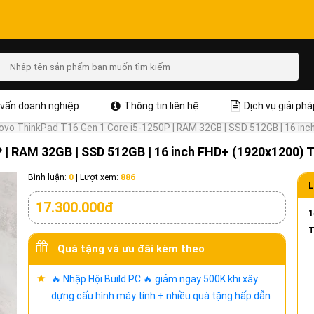
vấn doanh nghiệp
Thông tin liên hệ
Dịch vụ giải phá
ovo ThinkPad T16 Gen 1 Core i5-1250P | RAM 32GB | SSD 512GB | 16 inc
 | RAM 32GB | SSD 512GB | 16 inch FHD+ (1920x1200) T
Bình luận:
0
|
Lượt xem:
886
L
17.300.000đ
1
T
Quà tặng và ưu đãi kèm theo
🔥 Nhập Hội Build PC 🔥 giảm ngay 500K khi xây
dựng cấu hình máy tính + nhiều quà tặng hấp dẫn