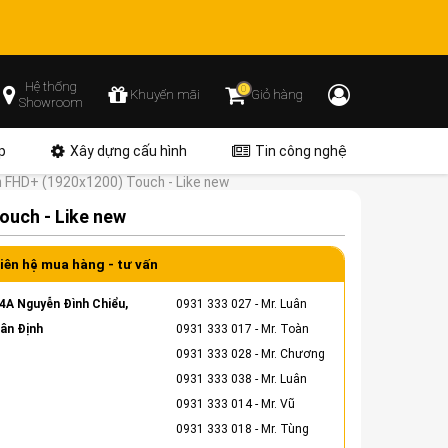
Hệ thống
0
Khuyến mãi
Giỏ hàng
Showroom
p
Xây dựng cấu hình
Tin công nghệ
h FHD+ (1920x1200) Touch - Like new
ouch - Like new
iên hệ mua hàng - tư vấn
4A Nguyễn Đình Chiểu,
0931 333 027
- Mr. Luân
ân Định
0931 333 017
- Mr. Toàn
0931 333 028
- Mr. Chương
0931 333 038
- Mr. Luân
0931 333 014
- Mr. Vũ
0931 333 018
- Mr. Tùng