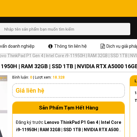
vấn doanh nghiệp
Thông tin liên hệ
Dịch vụ giải phá
ovo ThinkPad P1 Gen 4 | Intel Core i9-11950H | RAM 32GB | SSD 1TB | NV
-11950H | RAM 32GB | SSD 1TB | NVIDIA RTX A5000 16GB
Bình luận:
0
|
Lượt xem:
18.328
L
Giá liên hệ
1
T
Sản Phẩm Tạm Hết Hàng
Đăng ký trước
Lenovo ThinkPad P1 Gen 4 | Intel Core
i9-11950H | RAM 32GB | SSD 1TB | NVIDIA RTX A5000