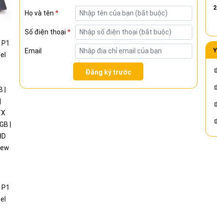
16GB | 16inch UHD 4K | Like new 99%
2
Họ và tên
*
Số điện thoại
*
Y
Email
Đăng ký trước