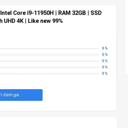
ung nhịp tối đa 5.0GHz, 24MB Cache)
 Intel Core i9-11950H | RAM 32GB | SSD
64GB)
h UHD 4K | Like new 99%
ực nhanh)
huyên nghiệp)
0 nits, 100% Adobe RGB, hỗ trợ HDR
àn
0 %
0 %
0 %
0 %
0 %
ết đánh giá