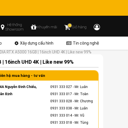
Hệ thống
0
Khuyến mãi
Giỏ hàng
Showroom
p
Xây dựng cấu hình
Tin công nghệ
IDIA RTX A5000 16GB | 16inch UHD 4K | Like new 99%
 | 16inch UHD 4K | Like new 99%
iên hệ mua hàng - tư vấn
4A Nguyễn Đình Chiểu,
0931 333 027
- Mr. Luân
ân Định
0931 333 017
- Mr. Toàn
0931 333 028
- Mr. Chương
0931 333 038
- Mr. Luân
0931 333 014
- Mr. Vũ
0931 333 018
- Mr. Tùng