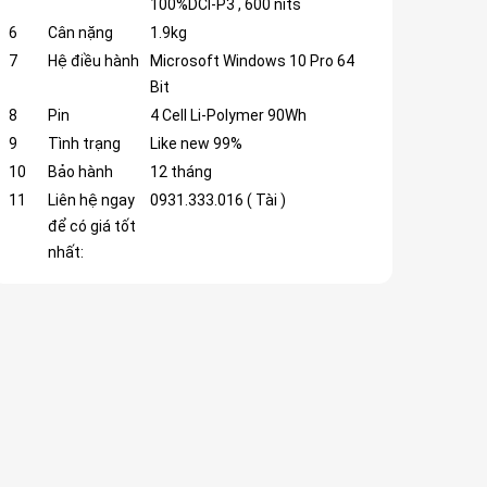
100%DCI-P3 , 600 nits
6
Cân nặng
1.9kg
7
Hệ điều hành
Microsoft Windows 10 Pro 64
Bit
8
Pin
4 Cell Li-Polymer 90Wh
9
Tình trạng
Like new 99%
10
Bảo hành
12 tháng
11
Liên hệ ngay
0931.333.016 ( Tài )
để có giá tốt
nhất: