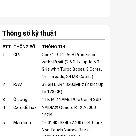
Thông số kỹ thuật
STT
THÔNG SỐ
THÔNG TIN
1
CPU
Core™ i9-11950H Processor
with vPro® (2.6 GHz, up to 5.0
GHz with Turbo Boost, 8 Cores,
16 Threads, 24 MB Cache)
2
RAM
32 GB DDR4 3200MHz (2 slot Up
to 128 GB)
3
Ổ cứng
1TB M.2 NVMe PCIe Gen 4 SSD
4
Card đồ họa
NVIDIA® Quadro RTX A5000
16GB
5
Màn hình
16.0" 4K (3840x2400) IPS, Glare,
Non Touch Narrow Bezzl