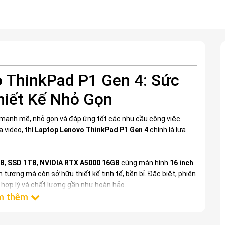
 ThinkPad P1 Gen 4: Sức
hiết Kế Nhỏ Gọn
 mạnh mẽ, nhỏ gọn và đáp ứng tốt các nhu cầu công việc
 video, thì
Laptop Lenovo ThinkPad P1 Gen 4
chính là lựa
GB
,
SSD 1TB
,
NVIDIA RTX A5000 16GB
cùng màn hình
16 inch
 tượng mà còn sở hữu thiết kế tinh tế, bền bỉ. Đặc biệt, phiên
hợp lý và chất lượng gần như hoàn hảo.
t Của Lenovo ThinkPad P1 Gen