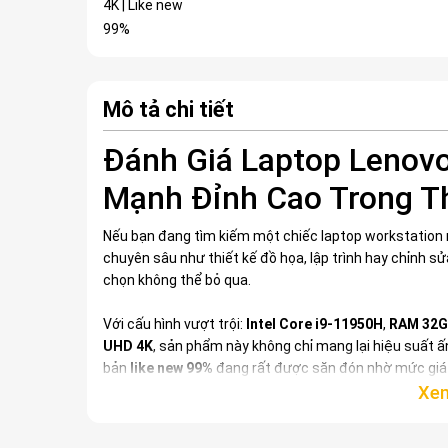
Mô tả chi tiết
Đánh Giá Laptop Lenovo
Mạnh Đỉnh Cao Trong T
Nếu bạn đang tìm kiếm một chiếc laptop workstation
chuyên sâu như thiết kế đồ họa, lập trình hay chỉnh sửa
chọn không thể bỏ qua.
Với cấu hình vượt trội:
Intel Core i9-11950H
,
RAM 32
UHD 4K
, sản phẩm này không chỉ mang lại hiệu suất ấn
bản
like new 99%
đang rất được săn đón nhờ mức giá 
Thông Số Kỹ Thuật Nổi Bậ