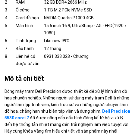
2
RAM
32 GB DDR4 2666 MHz
3
Ổ cứng
1 TB M.2 PCIe NVMe SSD
4
Card đồ họa
NVIDIA Quadro P1000 4GB
5
Màn hình
15.6 inch 16:9, UltraSharp - AG - FHD(1920 x
1080)
6
Tình trạng
Like new 99%
7
Bảo hành
12 tháng
8
Liên hệ có
0931.333.028 - Chương
được tư vấn
Mô tả chi tiết
Dòng máy trạm Dell Precision được thiết kế để xử lý hình ảnh đồ
họa chuyên nghiệp. Những người sử dụng máy trạm Dell là những
người làm lập trình viên, kiến trúc sư và những người chuyên làm
đồ họa, chẳng hạn như biên tập viên và dựng phim.
Dell Precision
5530 core i7
đã được nâng cấp cấu hình đáng kể từ bộ vi xử lý
đến hệ thống tản nhiệt mang đến trải nghiệm làm việc tuyệt vời.
Hãy cùng Khóa Vàng tìm hiểu chi tiết về sản phẩm này nhé!