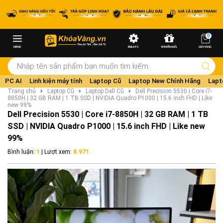
0
MENU
BUILD PC
KHUYẾN MÃI
GIỎ HÀNG
PC AI
Linh kiện máy tính
Laptop Cũ
Laptop New Chính Hãng
Lapt
Trang chủ
Laptop Cũ
Laptop Dell Cũ
Dell Precision 5530 | Core i7-
8850H | 32 GB RAM | 1 TB SSD | NVIDIA Quadro P1000 | 15.6 inch FHD | Like
new 99%
Dell Precision 5530 | Core i7-8850H | 32 GB RAM | 1 TB
SSD | NVIDIA Quadro P1000 | 15.6 inch FHD | Like new
99%
Bình luận:
1
| Lượt xem:
8.971