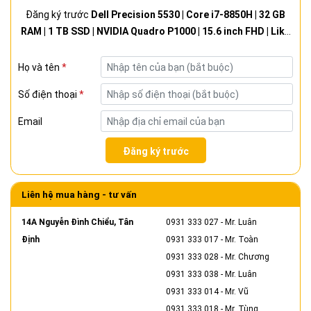
Đăng ký trước
Dell Precision 5530 | Core i7-8850H | 32 GB
RAM | 1 TB SSD | NVIDIA Quadro P1000 | 15.6 inch FHD | Like
new 99%
Họ và tên
*
Số điện thoại
*
Email
Đăng ký trước
Liên hệ mua hàng - tư vấn
14A Nguyễn Đình Chiểu, Tân
0931 333 027
- Mr. Luân
Định
0931 333 017
- Mr. Toàn
0931 333 028
- Mr. Chương
0931 333 038
- Mr. Luân
0931 333 014
- Mr. Vũ
0931 333 018
- Mr. Tùng