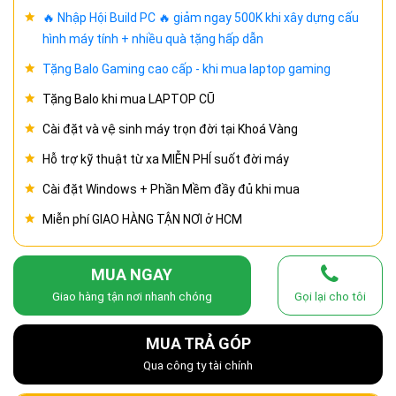
🔥 Nhập Hội Build PC 🔥 giảm ngay 500K khi xây dựng cấu
hình máy tính + nhiều quà tặng hấp dẫn
Tặng Balo Gaming cao cấp - khi mua laptop gaming
Tặng Balo khi mua LAPTOP CŨ
Cài đặt và vệ sinh máy trọn đời tại Khoá Vàng
Hỗ trợ kỹ thuật từ xa MIỄN PHÍ suốt đời máy
Cài đặt Windows + Phần Mềm đầy đủ khi mua
Miễn phí GIAO HÀNG TẬN NƠI ở HCM
MUA NGAY
Giao hàng tận nơi nhanh chóng
Gọi lại cho tôi
MUA TRẢ GÓP
Qua công ty tài chính