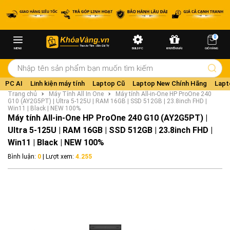
0
MENU
BUILD PC
KHUYẾN MÃI
GIỎ HÀNG
PC AI
Linh kiện máy tính
Laptop Cũ
Laptop New Chính Hãng
Lapt
Trang chủ
Máy Tính All In One
Máy tính All-in-One HP ProOne 240
G10 (AY2G5PT) | Ultra 5-125U | RAM 16GB | SSD 512GB | 23.8inch FHD |
Win11 | Black | NEW 100%
Máy tính All-in-One HP ProOne 240 G10 (AY2G5PT) |
Ultra 5-125U | RAM 16GB | SSD 512GB | 23.8inch FHD |
Win11 | Black | NEW 100%
Bình luận:
0
| Lượt xem:
4.255