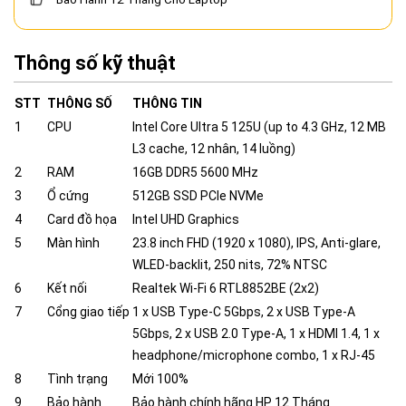
Thông số kỹ thuật
STT
THÔNG SỐ
THÔNG TIN
1
CPU
Intel Core Ultra 5 125U (up to 4.3 GHz, 12 MB
L3 cache, 12 nhân, 14 luồng)
2
RAM
16GB DDR5 5600 MHz
3
Ổ cứng
512GB SSD PCIe NVMe
4
Card đồ họa
Intel UHD Graphics
5
Màn hình
23.8 inch FHD (1920 x 1080), IPS, Anti-glare,
WLED-backlit, 250 nits, 72% NTSC
6
Kết nối
Realtek Wi-Fi 6 RTL8852BE (2x2)
7
Cổng giao tiếp
1 x USB Type-C 5Gbps, 2 x USB Type-A
5Gbps, 2 x USB 2.0 Type-A, 1 x HDMI 1.4, 1 x
headphone/microphone combo, 1 x RJ-45
8
Tình trạng
Mới 100%
9
Bảo hành
Bảo hành chính hãng HP 12 Tháng