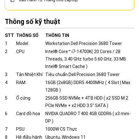
Thông số kỹ thuật
STT
THÔNG SỐ
THÔNG TIN
1
Model
Workstation Dell Precision 3680 Tower
2
CPU
Intel® Core™ i7-14700K( 20 Cores / 28
Threads, 3.40 GHz turbo 5.60 GHz, 33 MB
Intel® Smart Cache )
3
Tản Nhiệt Khí
Tiêu chuẩn Dell Precision 3680 Tower
4
RAM
16GB (2x8GB) DDR5 4400MHz ( 4 Slot | Max
128GB )
5
Ổ cứng
256GB SSD NVMe + 4TB HDD ( x2 SSD M.2
PCIe NVMe + x2 HDD 3.5" SATA )
6
Card đồ họa
NVIDIA QUADRO T400 4GB GDDR6 ( x3 mini-
DP )
7
PSU
1000W CS Thực
8
Hệ điều hành
Ubuntu, Windows 11