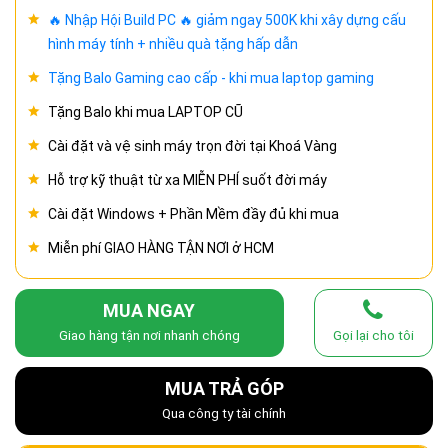
🔥 Nhập Hội Build PC 🔥 giảm ngay 500K khi xây dựng cấu
hình máy tính + nhiều quà tặng hấp dẫn
Tặng Balo Gaming cao cấp - khi mua laptop gaming
Tặng Balo khi mua LAPTOP CŨ
Cài đặt và vệ sinh máy trọn đời tại Khoá Vàng
Hỗ trợ kỹ thuật từ xa MIỄN PHÍ suốt đời máy
Cài đặt Windows + Phần Mềm đầy đủ khi mua
Miễn phí GIAO HÀNG TẬN NƠI ở HCM
MUA NGAY
Giao hàng tận nơi nhanh chóng
Gọi lại cho tôi
MUA TRẢ GÓP
Qua công ty tài chính