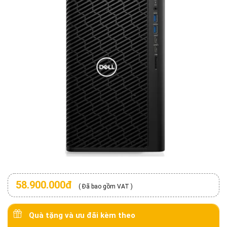
58.900.000đ
( Đã bao gồm VAT )
Quà tặng và ưu đãi kèm theo