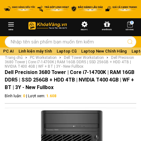
0
MENU
BUILD PC
KHUYẾN MÃI
GIỎ HÀNG
PC AI
Linh kiện máy tính
Laptop Cũ
Laptop New Chính Hãng
Lapt
Trang chủ
PC Workstation
Dell Tower Workstation
Dell Precision
3680 Tower | Core i7-14700K | RAM 16GB DDR5 | SSD 256GB + HDD 4TB |
NVIDIA T400 4GB | WF + BT | 3Y - New Fullbox
Dell Precision 3680 Tower | Core i7-14700K | RAM 16GB
DDR5 | SSD 256GB + HDD 4TB | NVIDIA T400 4GB | WF +
BT | 3Y - New Fullbox
Bình luận:
0
| Lượt xem:
1.608