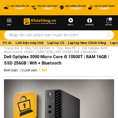
0
MENU
BUILD PC
KHUYẾN MÃI
GIỎ HÀNG
PC AI
Linh kiện máy tính
Laptop Cũ
Laptop New Chính Hãng
Lapt
Trang chủ
Máy Tính Để Bàn
Tiny - Mini PC
Dell Optiplex 3090
Micro Core i5 10500T | RAM 16GB | SSD 256GB | Wifi + Bluetooth
Dell Optiplex 3090 Micro Core i5 10500T | RAM 16GB |
SSD 256GB | Wifi + Bluetooth
Bình luận:
0
| Lượt xem:
1.565