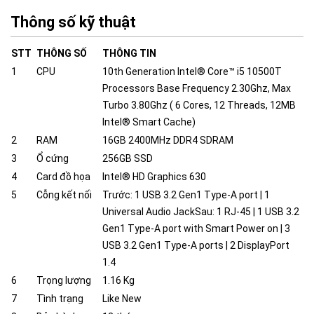
Thông số kỹ thuật
STT
THÔNG SỐ
THÔNG TIN
1
CPU
10th Generation Intel® Core™ i5 10500T
Processors Base Frequency 2.30Ghz, Max
Turbo 3.80Ghz ( 6 Cores, 12 Threads, 12MB
Intel® Smart Cache)
2
RAM
16GB 2400MHz DDR4 SDRAM
3
Ổ cứng
256GB SSD
4
Card đồ họa
Intel® HD Graphics 630
5
Cỗng kết nối
Trước: 1 USB 3.2 Gen1 Type-A port | 1
Universal Audio JackSau: 1 RJ-45 | 1 USB 3.2
Gen1 Type-A port with Smart Power on | 3
USB 3.2 Gen1 Type-A ports | 2 DisplayPort
1.4
6
Trọng lượng
1.16 Kg
7
Tình trạng
Like New