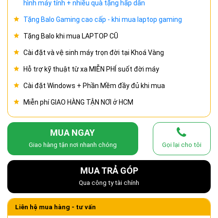
hình máy tính + nhiều quà tặng hấp dẫn
Tặng Balo Gaming cao cấp - khi mua laptop gaming
Tặng Balo khi mua LAPTOP CŨ
Cài đặt và vệ sinh máy trọn đời tại Khoá Vàng
Hỗ trợ kỹ thuật từ xa MIỄN PHÍ suốt đời máy
Cài đặt Windows + Phần Mềm đầy đủ khi mua
Miễn phí GIAO HÀNG TẬN NƠI ở HCM
MUA NGAY
Giao hàng tận nơi nhanh chóng
Gọi lại cho tôi
MUA TRẢ GÓP
Qua công ty tài chính
Liên hệ mua hàng - tư vấn