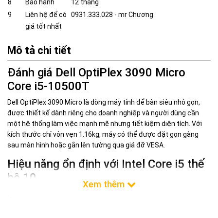
8
Bảo hành
12 tháng
9
Liên hệ để có
0931.333.028 - mr Chương
giá tốt nhất
Mô tả chi tiết
Đánh giá Dell OptiPlex 3090 Micro
Core i5-10500T
Dell OptiPlex 3090 Micro là dòng máy tính để bàn siêu nhỏ gọn,
được thiết kế dành riêng cho doanh nghiệp và người dùng cần
một hệ thống làm việc mạnh mẽ nhưng tiết kiệm diện tích. Với
kích thước chỉ vỏn vẹn 1.16kg, máy có thể được đặt gọn gàng
sau màn hình hoặc gắn lên tường qua giá đỡ VESA.
Hiệu năng ổn định với Intel Core i5 thế
hệ 10
Được trang bị bộ vi xử lý Intel Core i5-10500T 6 nhân 12 luồng,
xung nhịp tối đa lên đến 3.80 GHz, OptiPlex 3090 Micro đáp ứng
tốt các tác vụ văn phòng hàng ngày như duyệt web, xử lý văn bản,