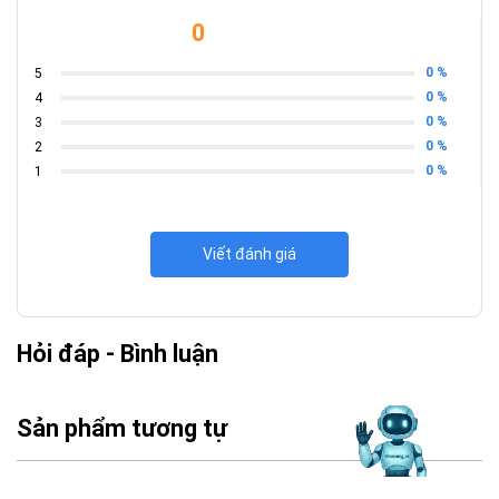
Công nghệ ComfortView Plus giúp bảo vệ mắt khi làm việc trong
0
thời gian dài.
0 %
5
0 %
4
0 %
3
0 %
2
0 %
1
Viết đánh giá
Hỏi đáp - Bình luận
Thông số kỹ thuật chi tiết
Sản phẩm tương tự
CPU: Intel Core Ultra 7 258V
RAM: 32GB LPDDR5x