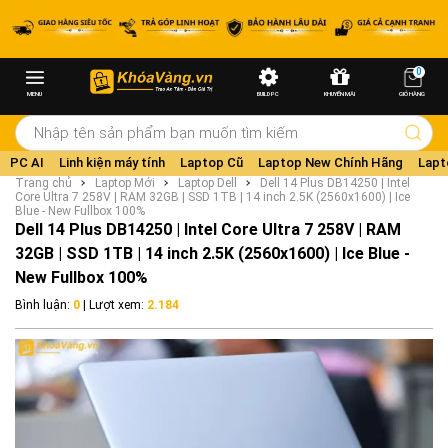
0
MENU
BUILD PC
KHUYẾN MÃI
GIỎ HÀNG
PC AI
Linh kiện máy tính
Laptop Cũ
Laptop New Chính Hãng
Lapt
Trang chủ
Laptop Mới
Laptop Dell
Dell 14 Plus DB14250 | Intel
Core Ultra 7 258V | RAM 32GB | SSD 1TB | 14 inch 2.5K (2560x1600) | Ice
Blue - New Fullbox 100%
Dell 14 Plus DB14250 | Intel Core Ultra 7 258V | RAM
32GB | SSD 1TB | 14 inch 2.5K (2560x1600) | Ice Blue -
New Fullbox 100%
Bình luận:
0
| Lượt xem:
2.184