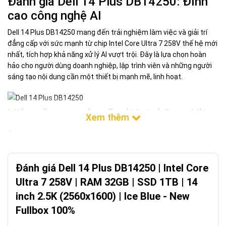
Đánh giá Dell 14 Plus DB14250: Đỉnh
cao công nghệ AI
Dell 14 Plus DB14250 mang đến trải nghiệm làm việc và giải trí
đẳng cấp với sức mạnh từ chip Intel Core Ultra 7 258V thế hệ mới
nhất, tích hợp khả năng xử lý AI vượt trội. Đây là lựa chọn hoàn
hảo cho người dùng doanh nghiệp, lập trình viên và những người
sáng tạo nội dung cần một thiết bị mạnh mẽ, linh hoạt.
Hiệu năng mạnh mẽ với Intel Core Ultra
7
Được trang bị bộ vi xử lý Intel Core Ultra 7 258V, laptop cung cấp
hiệu suất đa nhiệm ấn tượng. RAM 32GB LPDDR5x 8533MT/s
Đánh giá Dell 14 Plus DB14250 | Intel Core
đảm bảo các tác vụ nặng chạy mượt mà. SSD 1TB mang lại
không gian lưu trữ rộng lớn và tốc độ truy xuất dữ liệu siêu tốc.
Ultra 7 258V | RAM 32GB | SSD 1TB | 14
Màn hình 2.5K sắc nét
inch 2.5K (2560x1600) | Ice Blue - New
Fullbox 100%
Màn hình 14 inch độ phân giải 2.5K (2560x1600) với công nghệ
tấm nền IPS và độ sáng 300 nits cho hình ảnh sống động, chi tiết.