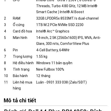
1
CPU
Intel® Core™ Ultra 7 256V ( 8 Cores/ 8
Threads, Turbo 4.80 GHz, 12 MB Intel®
Smart Cache ) Intel® AI Boost
2
RAM
32GB LPDDR5x 8533MT/s dual-channel
3
Ổ cứng
1TB M.2 PCIe NVMe SSD 2230
4
Card đồ họa
Intel® Arc™ Graphics
5
Màn hình
14-inch, 2.5K (2560x1600) IPS, WVA, Anti-
Glare, 300 nits, ComfortView Plus
6
Pin
4-Cell Battery, 64WHr
7
Trọng lượng
1.55 kg
8
Hệ điều hành
Windows 11 bản quyền
9
Tình trạng
New Fullbox 100%
10
Bảo hành
12 tháng
11
Liên hệ mua
Luân - 0931 333 038 (Zalo/SĐT)
hàng
Mô tả chi tiết