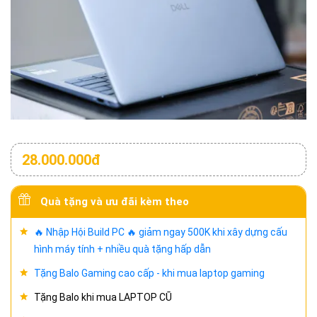
28.000.000đ
Quà tặng và ưu đãi kèm theo
🔥 Nhập Hội Build PC 🔥 giảm ngay 500K khi xây dựng cấu
hình máy tính + nhiều quà tặng hấp dẫn
Tặng Balo Gaming cao cấp - khi mua laptop gaming
Tặng Balo khi mua LAPTOP CŨ