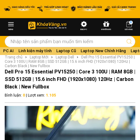
0
MENU
BUILD PC
KHUYẾN MÃI
GIỎ HÀNG
PC AI
Linh kiện máy tính
Laptop Cũ
Laptop New Chính Hãng
Lapt
Trang chủ
Laptop Mới
Laptop Dell
Dell Pro 15 Essential PV15250 |
Core 3 100U | RAM 8GB | SSD 512GB | 15.6 inch FHD (1920x1080) 120Hz |
Carbon Black | New Fullbox
Dell Pro 15 Essential PV15250 | Core 3 100U | RAM 8GB |
SSD 512GB | 15.6 inch FHD (1920x1080) 120Hz | Carbon
Black | New Fullbox
Bình luận:
0
| Lượt xem:
1.105