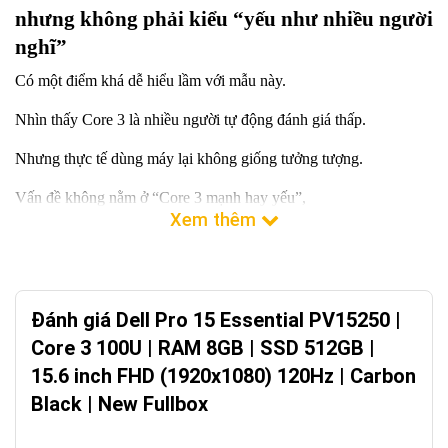
nhưng không phải kiểu “yếu như nhiều người
nghĩ”
Có một điểm khá dễ hiểu lầm với mẫu này.
Nhìn thấy Core 3 là nhiều người tự động đánh giá thấp.
Nhưng thực tế dùng máy lại không giống tưởng tượng.
Vấn đề không nằm ở “Core 3 mạnh hay yếu”,
mà nằm ở chỗ:
máy này sinh ra để làm việc gì mỗi ngày.
Excel
Đánh giá Dell Pro 15 Essential PV15250 |
Chrome nhiều tab
Core 3 100U | RAM 8GB | SSD 512GB |
Zalo – Teams – họp online
15.6 inch FHD (1920x1080) 120Hz | Carbon
Phần mềm bán hàng – kế toán
Black | New Fullbox
Nếu đúng nhóm này thì con máy này lại “đúng bài” hơn nhiều
người nghĩ.