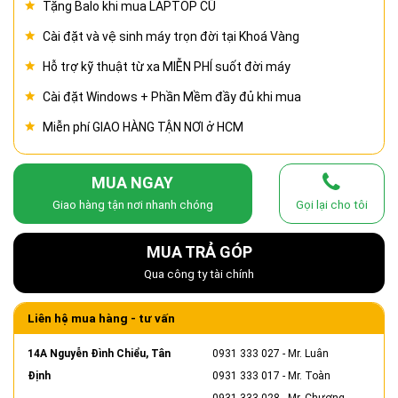
Tặng Balo khi mua LAPTOP CŨ
Cài đặt và vệ sinh máy trọn đời tại Khoá Vàng
Hỗ trợ kỹ thuật từ xa MIỄN PHÍ suốt đời máy
Cài đặt Windows + Phần Mềm đầy đủ khi mua
Miễn phí GIAO HÀNG TẬN NƠI ở HCM
MUA NGAY
Giao hàng tận nơi nhanh chóng
Gọi lại cho tôi
MUA TRẢ GÓP
Qua công ty tài chính
Liên hệ mua hàng - tư vấn
14A Nguyễn Đình Chiểu, Tân
0931 333 027
- Mr. Luân
Định
0931 333 017
- Mr. Toàn