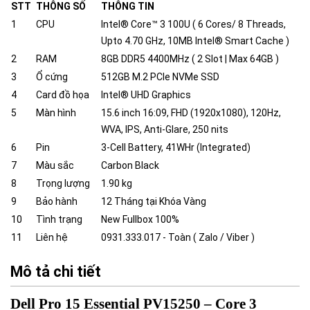
STT
THÔNG SỐ
THÔNG TIN
1
CPU
Intel® Core™ 3 100U ( 6 Cores/ 8 Threads,
Upto 4.70 GHz, 10MB Intel® Smart Cache )
2
RAM
8GB DDR5 4400MHz ( 2 Slot | Max 64GB )
3
Ổ cứng
512GB M.2 PCIe NVMe SSD
4
Card đồ họa
Intel® UHD Graphics
5
Màn hình
15.6 inch 16:09, FHD (1920x1080), 120Hz,
WVA, IPS, Anti-Glare, 250 nits
6
Pin
3-Cell Battery, 41WHr (Integrated)
7
Màu sắc
Carbon Black
8
Trọng lượng
1.90 kg
9
Bảo hành
12 Tháng tại Khóa Vàng
10
Tình trạng
New Fullbox 100%
11
Liên hệ
0931.333.017 - Toàn ( Zalo / Viber )
Mô tả chi tiết
Dell Pro 15 Essential PV15250 – Core 3