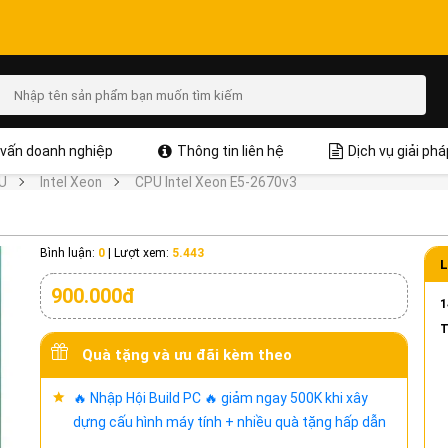
vấn doanh nghiệp
Thông tin liên hệ
Dịch vụ giải phá
U
Intel Xeon
CPU Intel Xeon E5-2670v3
Bình luận:
0
|
Lượt xem:
5.443
L
900.000đ
1
T
Quà tặng và ưu đãi kèm theo
🔥 Nhập Hội Build PC 🔥 giảm ngay 500K khi xây
dựng cấu hình máy tính + nhiều quà tặng hấp dẫn