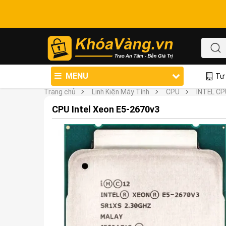
MENU
Tư 
Trang chủ
Linh Kiện Máy Tính
CPU
INTEL CP
CPU Intel Xeon E5-2670v3