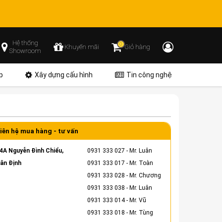
Hệ thống
0
Khuyến mãi
Giỏ hàng
Showroom
p
Xây dựng cấu hình
Tin công nghệ
iên hệ mua hàng - tư vấn
4A Nguyễn Đình Chiểu,
0931 333 027
- Mr. Luân
ân Định
0931 333 017
- Mr. Toàn
0931 333 028
- Mr. Chương
0931 333 038
- Mr. Luân
0931 333 014
- Mr. Vũ
0931 333 018
- Mr. Tùng