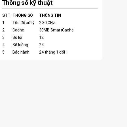
Thông số kỹ thuật
STT
THÔNG SỐ
THÔNG TIN
1
Tốc độ xử lý
2.30 GHz
2
Cache
30MB SmartCache
3
Số lõi
12
4
Số luồng
24
5
Bảo hành
24 tháng 1 đổi 1