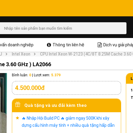
vấn doanh nghiệp
Thông tin liên hệ
Dịch vụ giải phá
U
Intel Xeon
CPU Intel Xeon W-2123 (4C/8T 8.25M Cache 3.60
he 3.60 GHz ) LA2066
Bình luận:
0
|
Lượt xem:
5.379
L
4.500.000đ
1
T
Quà tặng và ưu đãi kèm theo
🔥 Nhập Hội Build PC 🔥 giảm ngay 500K khi xây
dựng cấu hình máy tính + nhiều quà tặng hấp dẫn