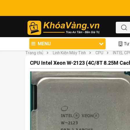
MENU
Tư 
Trang chủ
Linh Kiện Máy Tính
CPU
INTEL CP
CPU Intel Xeon W-2123 (4C/8T 8.25M Cac