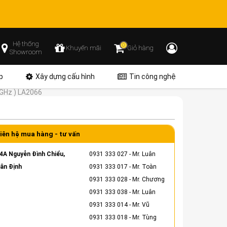
Hệ thống
0
Khuyến mãi
Giỏ hàng
Showroom
p
Xây dựng cấu hình
Tin công nghệ
 GHz ) LA2066
iên hệ mua hàng - tư vấn
4A Nguyễn Đình Chiểu,
0931 333 027
- Mr. Luân
ân Định
0931 333 017
- Mr. Toàn
0931 333 028
- Mr. Chương
0931 333 038
- Mr. Luân
0931 333 014
- Mr. Vũ
0931 333 018
- Mr. Tùng