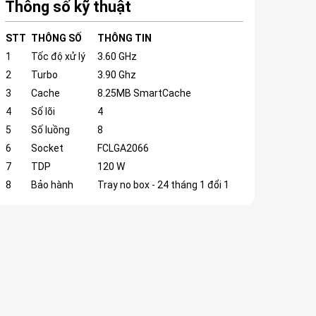
Thông số kỹ thuật
STT
THÔNG SỐ
THÔNG TIN
1
Tốc độ xử lý
3.60 GHz
2
Turbo
3.90 Ghz
3
Cache
8.25MB SmartCache
4
Số lõi
4
5
Số luồng
8
6
Socket
FCLGA2066
7
TDP
120 W
8
Bảo hành
Tray no box - 24 tháng 1 đổi 1