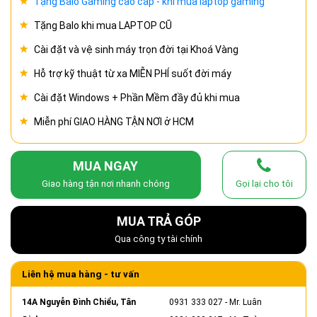
Tặng Balo Gaming cao cấp - khi mua laptop gaming
Tặng Balo khi mua LAPTOP CŨ
Cài đặt và vệ sinh máy trọn đời tại Khoá Vàng
Hỗ trợ kỹ thuật từ xa MIỄN PHÍ suốt đời máy
Cài đặt Windows + Phần Mềm đầy đủ khi mua
Miễn phí GIAO HÀNG TẬN NƠI ở HCM
MUA NGAY
Giao hàng tận nơi nhanh chóng
Gọi lại cho tôi
MUA TRẢ GÓP
Qua công ty tài chính
Liên hệ mua hàng - tư vấn
14A Nguyễn Đình Chiểu, Tân
0931 333 027
- Mr. Luân