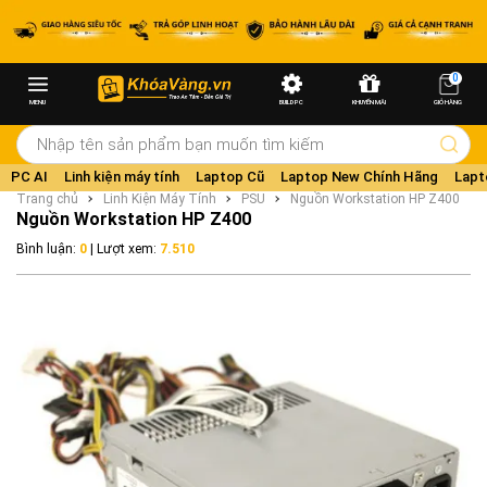
0
MENU
BUILD PC
KHUYẾN MÃI
GIỎ HÀNG
PC AI
Linh kiện máy tính
Laptop Cũ
Laptop New Chính Hãng
Lapt
Trang chủ
Linh Kiện Máy Tính
PSU
Nguồn Workstation HP Z400
Nguồn Workstation HP Z400
Bình luận:
0
| Lượt xem:
7.510