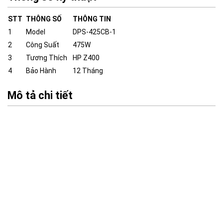
STT
THÔNG SỐ
THÔNG TIN
1
Model
DPS-425CB-1
2
Công Suất
475W
3
Tương Thích
HP Z400
4
Bảo Hành
12 Tháng
Mô tả chi tiết